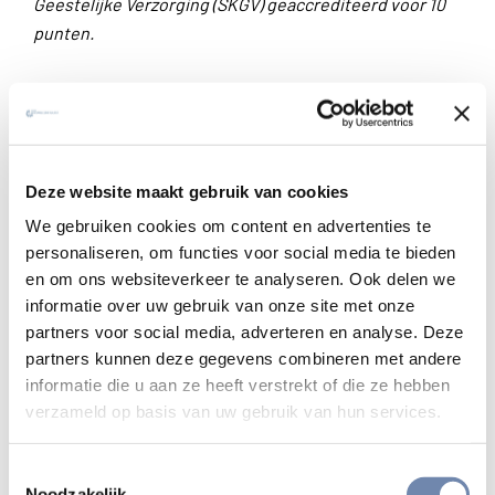
Geestelijke Verzorging (SKGV) geaccrediteerd voor 10
punten.
Ik meld mij aan
Deze website maakt gebruik van cookies
Dagorde tijdens de retraite
We gebruiken cookies om content en advertenties te
Dag van aankomst
personaliseren, om functies voor social media te bieden
Vanaf 16.00 u. Onthaal en welkom
en om ons websiteverkeer te analyseren. Ook delen we
18.00 u. Avondmaal
informatie over uw gebruik van onze site met onze
19.30 u. Algemene inleiding op de retraite en start van de
partners voor social media, adverteren en analyse. Deze
stilte
partners kunnen deze gegevens combineren met andere
21.00 u. Dagsluiting
informatie die u aan ze heeft verstrekt of die ze hebben
verzameld op basis van uw gebruik van hun services.
21.15 u. Mogelijkheid tot drankje in stilte
Stiltedagen met persoonlijke begeleiding
Toestemmingsselectie
7.45-8.45 u. Ontbijt in stilte
Noodzakelijk