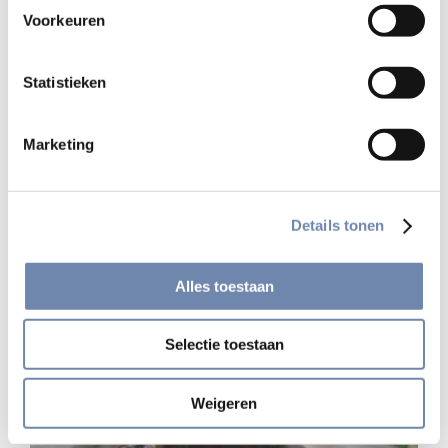
Bidden Onderweg |
Voorkeuren
dagelijkse gebedspodcast
Statistieken
Marketing
Details tonen
Alles toestaan
Selectie toestaan
Weigeren