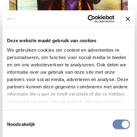
Deze website maakt gebruik van cookies
We gebruiken cookies om content en advertenties te
Wie was Ignatius van Loyola?
personaliseren, om functies voor social media te bieden
en om ons websiteverkeer te analyseren. Ook delen we
Een onstuimige jonge man, een macho. Op 25-jarige
informatie over uw gebruik van onze site met onze
leeftijd wordt Ignatius de persoonlijke lijfwacht van de
partners voor social media, adverteren en analyse. Deze
onderkoning, maar dan maakt een kanonskogel een einde
partners kunnen deze gegevens combineren met andere
aan zijn dromen. Aan al zijn dromen?
informatie die u aan ze heeft verstrekt of die ze hebben
verzameld op basis van uw gebruik van hun services.
Lees hier zijn levensverhaal
Toestemmingsselectie
Noodzakelijk