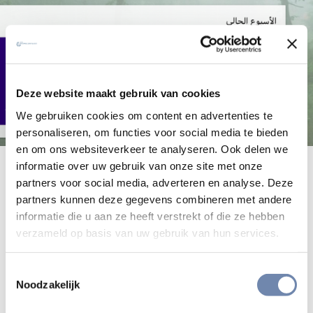
Deze website maakt gebruik van cookies
We gebruiken cookies om content en advertenties te
personaliseren, om functies voor social media te bieden
en om ons websiteverkeer te analyseren. Ook delen we
informatie over uw gebruik van onze site met onze
De gebedspodcast Bidden Onderweg
partners voor social media, adverteren en analyse. Deze
heeft er een Arabisch zusje bij: في
partners kunnen deze gegevens combineren met andere
طريقي أصلِّي (Fi Tariqi Osally). Het is
informatie die u aan ze heeft verstrekt of die ze hebben
verzameld op basis van uw gebruik van hun services.
de tiende taal waarin de
gebedspodcast beschikbaar is.
Toestemmingsselectie
Noodzakelijk
De Arabische Bidden Onderweg is een