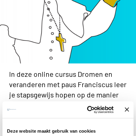
In deze online cursus Dromen en
veranderen met paus Franciscus leer
je stapsgewijs hopen op de manier
van paus Franciscus.
De cursus Dromen en veranderen met paus Franciscus van
kerknet.be is gebaseerd op een boek van Paus Franciscus
Deze website maakt gebruik van cookies
en Austen Ivereigh:
Let Us Dream: The Path to a Better