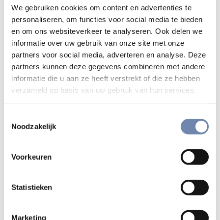
We gebruiken cookies om content en advertenties te
Future
.
personaliseren, om functies voor social media te bieden
en om ons websiteverkeer te analyseren. Ook delen we
Dromen van een betere wereld
informatie over uw gebruik van onze site met onze
Paus Franciscus houdt een krachtig pleidooi om als betere
partners voor social media, adverteren en analyse. Deze
partners kunnen deze gegevens combineren met andere
mensen en een betere wereld uit de huidige crisis te
informatie die u aan ze heeft verstrekt of die ze hebben
komen. Hij wil je helpen om de echte problemen in de
verzameld op basis van uw gebruik van hun services.
wereld onder ogen te zien, om te onderscheiden wat
belangrijk is en om je waarden in de wereld te realiseren.
Toestemmingsselectie
Nu is de goede tijd om te dromen van een andere en betere
Noodzakelijk
wereld.
Meer informatie vind je hier
Voorkeuren
Statistieken
Inhoud
Marketing