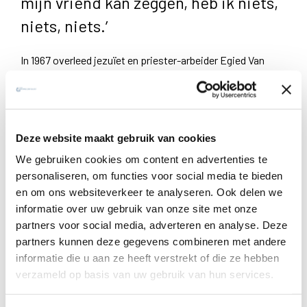
mijn vriend kan zeggen, heb ik niets,
niets, niets.’
In 1967 overleed jezuïet en priester-arbeider Egied Van
Broeckhoven als gevolg van een noodlottig
arbeidsongeval in de fabriek waar hij werkzaam was. Hij
was 34 jaar oud. Drie jaar later verzamelde zijn
medebroeder Georges Neefs sj onder de titel
Dagboek van
Deze website maakt gebruik van cookies
de Vriendschap
de meest waardevolle aantekeningen en
We gebruiken cookies om content en advertenties te
de meest sprekende passages uit Egieds dagboek. Het
personaliseren, om functies voor social media te bieden
werk maakte bij het uitkomen een enorme indruk en velen
en om ons websiteverkeer te analyseren. Ook delen we
zijn het al die tijd als een geestelijke schat blijven
informatie over uw gebruik van onze site met onze
koesteren.
partners voor social media, adverteren en analyse. Deze
partners kunnen deze gegevens combineren met andere
In 2022, ruim vijftig jaar later, werd de eerste steen gelegd
informatie die u aan ze heeft verstrekt of die ze hebben
voor een
nieuwe jezuïetenschool
in Molenbeek, dichtbij de
verzameld op basis van uw gebruik van hun services.
plek waar Egied heeft gewoond en gewerkt. Deze kreeg
dan ook de naam Egied Van Broeckhovenschool mee. De