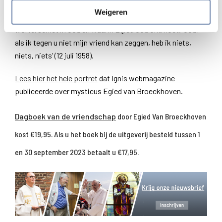
‘Mijn roeping is: aan de mensen de mystieke diepte van de
Weigeren
vriendschap te leren’ (7 maart 1966). Een vriendschap die
wortel schiet in God en waarin Egied God ontmoet. ‘God,
als ik tegen u niet mijn vriend kan zeggen, heb ik niets,
niets, niets’ (12 juli 1958).
Lees hier het hele portret
dat Ignis webmagazine
publiceerde over mysticus Egied van Broeckhoven.
Dagboek van de vriendschap
door Egied Van Broeckhoven
kost €19,95. Als u het boek bij de uitgeverij besteld tussen 1
en 30 september 2023 betaalt u €17,95.