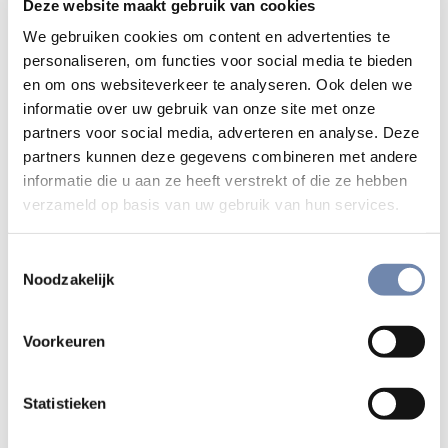
Deze website maakt gebruik van cookies
Wat alle vormen van vasten gemeen hebben is: je iets
ontzeggen. Dat klinkt negatief, maar heeft natuurlijk een
We gebruiken cookies om content en advertenties te
positieve bedoeling en betekenis. Vasten wil ruimte
personaliseren, om functies voor social media te bieden
maken voor wezenlijke waarden van het mensenleven. In
en om ons websiteverkeer te analyseren. Ook delen we
informatie over uw gebruik van onze site met onze
een tijd waarin we overladen worden met consumptie en
partners voor social media, adverteren en analyse. Deze
informatie, met indrukken en bijna onophoudelijke
partners kunnen deze gegevens combineren met andere
communicatie, is het moeilijk om onze innerlijke ruimte
informatie die u aan ze heeft verstrekt of die ze hebben
vrij te houden.
verzameld op basis van uw gebruik van hun services.
Toestemmingsselectie
Ignatius zei graag “Deus
Noodzakelijk
semper maior”, God is altijd
Voorkeuren
groter
Statistieken
En toch is juist die innerlijke ruimte van beslissend belang