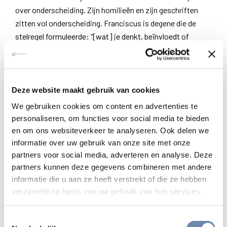
over onderscheiding. Zijn homilieën en zijn geschriften
zitten vol onderscheiding. Franciscus is degene die de
stelregel formuleerde: “[wat] je denkt, beïnvloedt of
verandert wat je doet en wat je voelt” en dat wat daar op
volgt.
Wat leert de Bijbel ons over onderscheiding?
Deze website maakt gebruik van cookies
De hele Schrift is er vol van. Wanneer je eenmaal de
We gebruiken cookies om content en advertenties te
noodzaak hebt ingezien dat je aandacht moet hebben voor
personaliseren, om functies voor social media te bieden
hoofd, hart en handen, merk je dat de Geschriften vol zijn
en om ons websiteverkeer te analyseren. Ook delen we
informatie over uw gebruik van onze site met onze
met toespelingen van dien aard. Paulus vertelt
partners voor social media, adverteren en analyse. Deze
bijvoorbeeld aan Timotheüs dat het uiteindelijke doel van
partners kunnen deze gegevens combineren met andere
de instructie die hij zal gaan geven is: dat liefde voortkomt
informatie die u aan ze heeft verstrekt of die ze hebben
uit een zuiver hart, een helder geweten en een oprecht
verzameld op basis van uw gebruik van hun services.
geloof. Een zuiver hart is hart hebben voor datgene
waarvan je overtuigd bent, waar je op gericht bent. Een
Toestemmingsselectie
helder geweten, dat betekent dat je gedachten er op