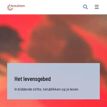
Het levensgebed
In biddende stilte, terublikken op je leven