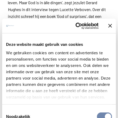
leven. Maar God is in àlle dingen’, zegt jezuïet Gerard
Hughes in dit interview tegen Lucette Verboven. Over dit
inzicht schreef hij een boek ‘God of surprises’, dat een
bestseller werd.
Hughes kwam uit een familie die getekend was door het
lijden: zijn vader was vaak depressief, beide zussen
Deze website maakt gebruik van cookies
pleegden zelfmoord en hijzelf had last van depressieve
We gebruiken cookies om content en advertenties te
neigingen. Precies daarom stelde Lucette Verboven hem
personaliseren, om functies voor social media te bieden
de meest prangende vragen zoals ‘Hoe kunnen we God
en om ons websiteverkeer te analyseren. Ook delen we
ontmoeten, ook als het leven ons tegenzit en we getroffen
informatie over uw gebruik van onze site met onze
worden door ziekte en lijden? Wat is ons geloof ons dan
partners voor social media, adverteren en analyse. Deze
nog waard?
partners kunnen deze gegevens combineren met andere
informatie die u aan ze heeft verstrekt of die ze hebben
Hughes was iemand die vragen stelde die kerkmensen
verzameld op basis van uw gebruik van hun services.
vaak ongemakkelijk maakten. Zijn zoektocht ging naar het
oneindige mysterie van God in wie “we leven en bewegen
Toestemmingsselectie
en ons wezen hebben.” (een van zijn favoriete zinnen).
Noodzakelijk