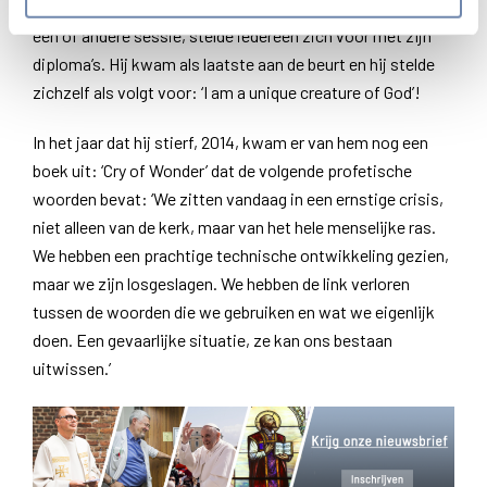
Een anekdote die hij vertelde, blijft Lucette bij: Tijdens
een of andere sessie, stelde iedereen zich voor met zijn
diploma’s. Hij kwam als laatste aan de beurt en hij stelde
zichzelf als volgt voor: ‘I am a unique creature of God’!
In het jaar dat hij stierf, 2014, kwam er van hem nog een
boek uit: ‘Cry of Wonder’ dat de volgende profetische
woorden bevat: ‘We zitten vandaag in een ernstige crisis,
niet alleen van de kerk, maar van het hele menselijke ras.
We hebben een prachtige technische ontwikkeling gezien,
maar we zijn losgeslagen. We hebben de link verloren
tussen de woorden die we gebruiken en wat we eigenlijk
doen. Een gevaarlijke situatie, ze kan ons bestaan
uitwissen.’