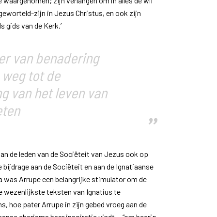
waargenomen; zijn verlangen om in alles de wil
 geworteld-zijn in Jezus Christus, en ook zijn
s gids van de Kerk.’
er van benadering
 weg tot de
g van het leven van
eten
f aan de leden van de Sociëteit van Jezus ook op
 bijdrage aan de Sociëteit en aan de Ignatiaanse
sa was Arrupe een belangrijke stimulator om de
e wezenlijkste teksten van Ignatius te
s, hoe pater Arrupe in zijn gebed vroeg aan de
aanse charisma haar inspiratie vindt –
“om begrip