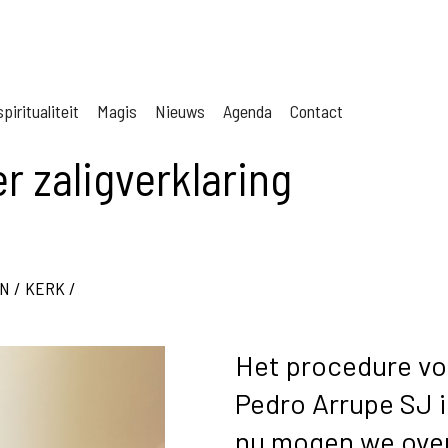
piritualiteit
Magis
Nieuws
Agenda
Contact
r zaligverklaring
EN
/
KERK
/
Het procedure voo
Pedro Arrupe SJ i
nu mogen we over