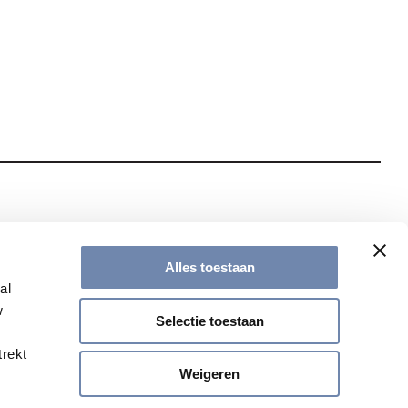
te met onze nieuwsbrief
Alles toestaan
al
w
Selectie toestaan
trekt
Weigeren