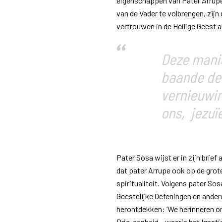
eigenschappen van Pater Arrupe 
van de Vader te volbrengen, zijn
vertrouwen in de Heilige Geest al
Deze mani
baande de
vernieuwin
ons, jezuï
Pater Sosa wijst er in zijn brie
dat pater Arrupe ook op de grote
spiritualiteit. Volgens pater So
Geestelijke Oefeningen en ander
herontdekken: ‘We herinneren on
Drie-eenheid – waarin het Ignati