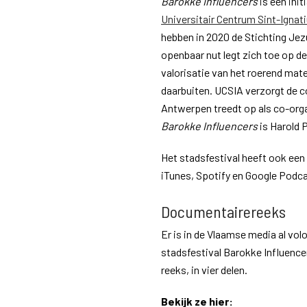
Barokke Influencers
is een init
Universitair Centrum Sint-Igna
hebben in 2020 de Stichting Jez
openbaar nut legt zich toe op 
valorisatie van het roerend mate
daarbuiten. UCSIA verzorgt de co
Antwerpen treedt op als co-orga
Barokke Influencers
is Harold P
Het stadsfestival heeft ook een 
iTunes, Spotify en Google Podca
Documentairereeks
Er is in de Vlaamse media al v
stadsfestival Barokke Influenc
reeks, in vier delen.
Bekijk ze hier: