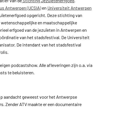
iatief van de
Stichting Jezuïetenerfgoed
.
tius Antwerpen (UCSIA)
en
Universiteit Antwerpen
uïetenerfgoed opgericht. Deze stichting van
de wetenschappelijke en maatschappelijke
rieel erfgoed van de jezuïeten in Antwerpen en
ördinatie van het stadsfestival. De Universiteit
nisator. De intendant van het stadsfestival
olis.
eigen podcastshow. Alle afleveringen zijn o.a. via
sts te beluisteren.
olop aandacht geweest voor het Antwerpse
ers. Zender ATV maakte er een documentaire