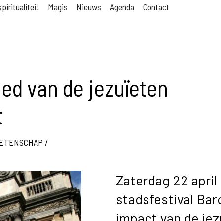
piritualiteit
Magis
Nieuws
Agenda
Contact
oed van de jezuïeten
t
ETENSCHAP
/
Zaterdag 22 apri
stadsfestival Bar
impact van de jez