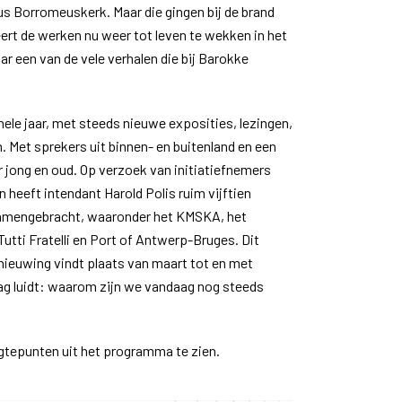
us Borromeuskerk. Maar die gingen bij de brand
eert de werken nu weer tot leven te wekken in het
r een van de vele verhalen die bij Barokke
hele jaar, met steeds nieuwe exposities, lezingen,
. Met sprekers uit binnen- en buitenland en een
jong en oud. Op verzoek van initiatiefnemers
 heeft intendant Harold Polis ruim vijftien
samengebracht, waaronder het KMSKA, het
tti Fratelli en Port of Antwerp-Bruges. Dit
rnieuwing vindt plaats van maart tot en met
ag luidt: waarom zijn we vandaag nog steeds
gtepunten uit het programma te zien.