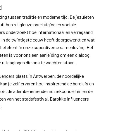
d
ng tussen traditie en moderne tijd. De jezuïeten
t hun religieuze overtuiging en sociale
rs onderzoekt hoe internationaal en verregaand
t in de twintigste eeuw heeft doorgewerkt en wat
 betekent in onze superdiverse samenleving. Het
eten is voor ons een aanleiding om een dialoog
e uitdagingen die ons te wachten staan.
luencers plaats in Antwerpen, de noordelijke
kan je zelf ervaren hoe inspirerend de barok is en
 expo’s, de adembenemende muziekconcerten en de
en van het stadsfestival. Barokke Influencers
t.