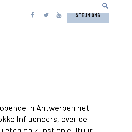
STEUN ONS
l opende in Antwerpen het
okke Influencers, over de
uïeten op kunst en cultuur