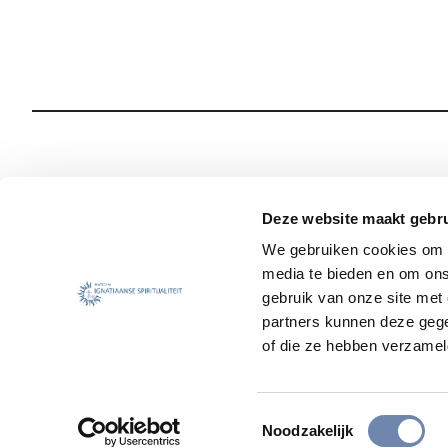
Wie we zijn
Onze Spiritualiteit
Deze website maakt gebru
We gebruiken cookies om c
Wat we doen
Sociale Veiligheid
media te bieden en om ons
Jezuïet worden
Nieuws
gebruik van onze site met
partners kunnen deze gege
of die ze hebben verzamel
Toestemmingsselectie
Noodzakelijk