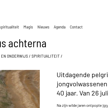
piritualiteit
Magis
Nieuws
Agenda
Contact
us achterna
 EN ONDERWIJS
/
SPIRITUALITEIT
/
Uitdagende pelgr
jongvolwassenen 
40 jaar. Van 26 ju
Na zijn wilde jaren ontpopte
Ign