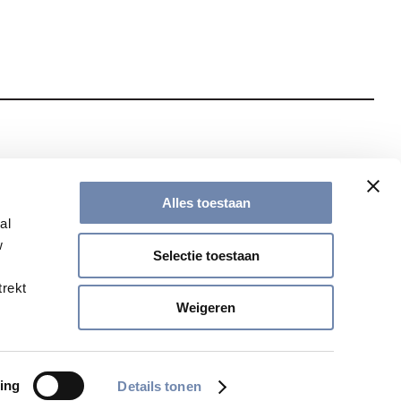
te met onze nieuwsbrief
Alles toestaan
al
w
Selectie toestaan
trekt
Weigeren
ing
Details tonen