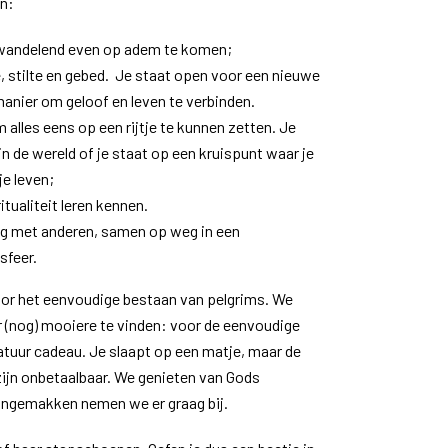
n:
 wandelend even op adem te komen;
 stilte en gebed.
Je staat open voor een nieuwe
 manier om geloof en leven te verbinden.
m alles eens op een rijtje te kunnen zetten. Je
 in de wereld of je staat op een kruispunt waar je
e leven;
itualiteit leren kennen.
aag met anderen, samen op weg in een
sfeer.
oor het eenvoudige bestaan van pelgrims. We
er (nog) mooiere te vinden: voor de eenvoudige
natuur cadeau. Je slaapt op een matje, maar de
ijn onbetaalbaar. We genieten van Gods
 ongemakken nemen we er graag bij.