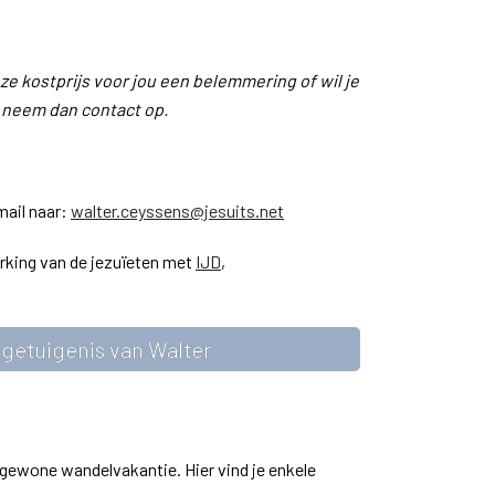
eze kostprijs voor jou een belemmering of wil je
, neem dan contact op.
mail naar:
walter.ceyssens@jesuits.net
king van de jezuïeten met
IJD
,
 getuigenis van Walter
gewone wandelvakantie. Hier vind je enkele