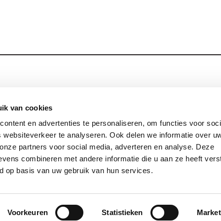
Blijf op de hoog
Contact
ik van cookies
ontent en advertenties te personaliseren, om functies voor soci
Privacy
 websiteverkeer te analyseren. Ook delen we informatie over u
Links
 onze partners voor social media, adverteren en analyse. Deze
vens combineren met andere informatie die u aan ze heeft vers
d op basis van uw gebruik van hun services.
© 2026 Jezuïeten in Nederland en Vlaanderen
site by:
gopublic
Voorkeuren
Statistieken
Market