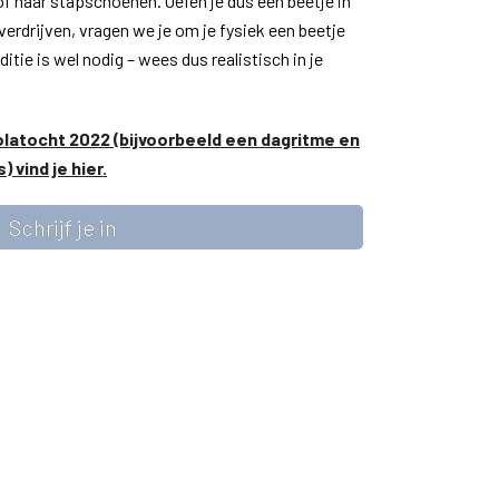
 of haar stapschoenen. Oefen je dus een beetje in
verdrijven, vragen we je om je fysiek een beetje
tie is wel nodig – wees dus realistisch in je
olatocht 2022 (bijvoorbeeld een dagritme en
 vind je hier.
Schrijf je in