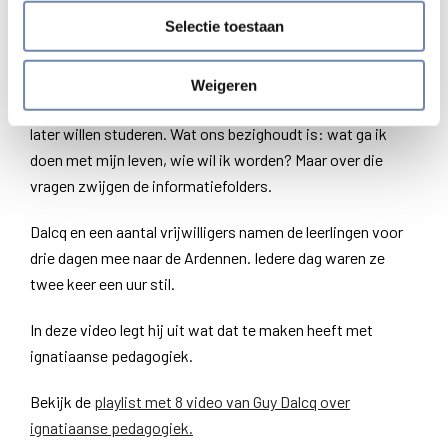
Selectie toestaan
Toen hij hier eens
over vertelde in de klas
, werden de
leerlingen rustig. Ze gaven aan ook eens te willen proeven
van die rust en stilte. De prestatiedruk is hoog, zeiden ze,
Weigeren
en universiteiten zijn alleen maar geïnteresseerd in wat wij
later willen studeren. Wat ons bezighoudt is: wat ga ik
doen met mijn leven, wie wil ik worden? Maar over die
vragen zwijgen de informatiefolders.
Dalcq en een aantal vrijwilligers namen de leerlingen voor
drie dagen mee naar de Ardennen. Iedere dag waren ze
twee keer een uur stil.
In deze video legt hij uit wat dat te maken heeft met
ignatiaanse pedagogiek.
Bekijk de
playlist met 8 video van Guy Dalcq over
ignatiaanse pedagogiek.