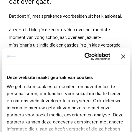
dat over gaat.
Dat doet hij met sprekende voorbeelden uit het klaslokaal.
Zo vertelt Dalcq in de eerste video over het mooiste
moment van vorig schooljaar. Over een jezuïet-
missionaris uit India die een gastles in zijn klas verzorgde.
De leerlingen luisterden geboeid naar de man. Nadien zei
Dalcq dat wie wilde komende zomer welkom was in India.
Waarom is dit voor hem het
Deze website maakt gebruik van cookies
mooiste verhaal van het
We gebruiken cookies om content en advertenties te
personaliseren, om functies voor social media te bieden
schooljaar?
en om ons websiteverkeer te analyseren. Ook delen we
informatie over uw gebruik van onze site met onze
partners voor social media, adverteren en analyse. Deze
partners kunnen deze gegevens combineren met andere
Na de les zeiden drie leerlingen de pater te willen helpen.
informatie die u aan ze heeft verstrekt of die ze hebben