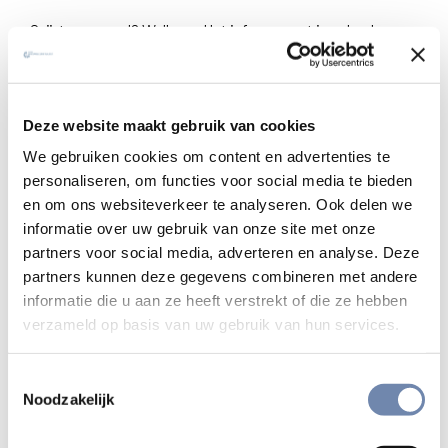
Geïnteresseerd? Welkom. Het infomoment is geheel
vrijblijvend. Geef wel een seintje als je van plan bent om te
komen of om digitaal deel te nemen.
Deze website maakt gebruik van cookies
3 vormen om geïnformeerd te worden
We gebruiken cookies om content en advertenties te
personaliseren, om functies voor social media te bieden
Digitale infomomenten.
Je meldt je op voorhand
en om ons websiteverkeer te analyseren. Ook delen we
aan door een mail te sturen naar:
informatie over uw gebruik van onze site met onze
platform.ignatiaansespiritualiteit@jesuits.net
.
partners voor social media, adverteren en analyse. Deze
Vervolgens krijg je een link om digitaal aan te sluiten.
partners kunnen deze gegevens combineren met andere
De begeleiders GO starten op het voorziene uur met
informatie die u aan ze heeft verstrekt of die ze hebben
een toelichting. Vervolgens kan je – in groep of
verzameld op basis van uw gebruik van hun services.
individueel – vragen stellen.
Inloopmomenten.
Op deze plekken kan je
Toestemmingsselectie
binnenlopen wanneer het jou past. De hele tijd zijn
Noodzakelijk
begeleiders GO aanwezig. Zij gaan in op jouw vragen.
Aanmelden mag maar is niet noodzakelijk.