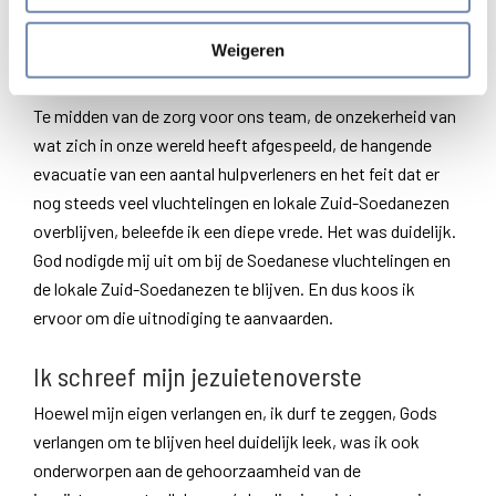
acogida y que ha acogido
”. Dat wil zeggen: “Ik nodig je uit
om bij mij te blijven… bij de mensen die je hebben
Weigeren
verwelkomd en die jij hebt verwelkomd”.
Te midden van de zorg voor ons team, de onzekerheid van
wat zich in onze wereld heeft afgespeeld, de hangende
evacuatie van een aantal hulpverleners en het feit dat er
nog steeds veel vluchtelingen en lokale Zuid-Soedanezen
overblijven, beleefde ik een diepe vrede. Het was duidelijk.
God nodigde mij uit om bij de Soedanese vluchtelingen en
de lokale Zuid-Soedanezen te blijven. En dus koos ik
ervoor om die uitnodiging te aanvaarden.
Ik schreef mijn jezuietenoverste
Hoewel mijn eigen verlangen en, ik durf te zeggen, Gods
verlangen om te blijven heel duidelijk leek, was ik ook
onderworpen aan de gehoorzaamheid van de