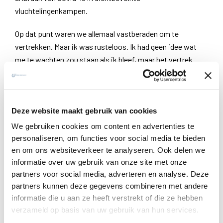
vluchtelingenkampen.
Op dat punt waren we allemaal vastberaden om te
vertrekken. Maar ik was rusteloos. Ik had geen idee wat
me te wachten zou staan als ik bleef, maar het vertrek
maakte me ook bang. Wat als ik niet terug kon naar
Maban? Hoe zou ik mijn dankbaarheid betuigen voor de
zorg en de vriendschap van talloze vluchtelingen en lokale
Deze website maakt gebruik van cookies
Zuid-Soedanezen die mijn vrienden werden?
We gebruiken cookies om content en advertenties te
Tijd voor stilte en gebed
personaliseren, om functies voor social media te bieden
en om ons websiteverkeer te analyseren. Ook delen we
Als jezuïet heb ik een zekere vrijheid, omdat ik niet
informatie over uw gebruik van onze site met onze
dezelfde verplichtingen heb ten aanzien van een
partners voor social media, adverteren en analyse. Deze
echtgenoot en kinderen zoals mijn collega’s, waardoor ik
partners kunnen deze gegevens combineren met andere
beschikbaar was en openstond om te blijven, vooral in
informatie die u aan ze heeft verstrekt of die ze hebben
zulke uitdagende en steeds veranderende
verzameld op basis van uw gebruik van hun services.
omstandigheden. Ik zou nalatig zijn om te zeggen dat ik