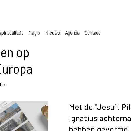
piritualiteit
Magis
Nieuws
Agenda
Contact
ten op
Europa
D
/
Met de “Jesuit Pil
Ignatius achterna
hebben gevormd.