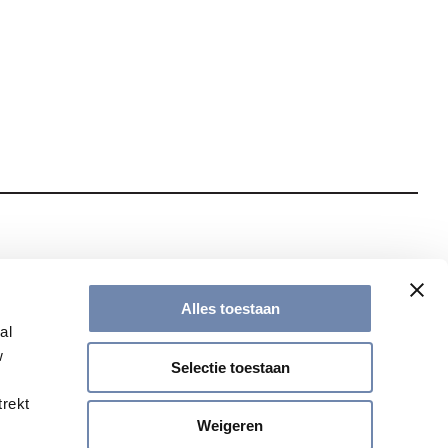
te met onze nieuwsbrief
Alles toestaan
al
w
Selectie toestaan
trekt
Weigeren