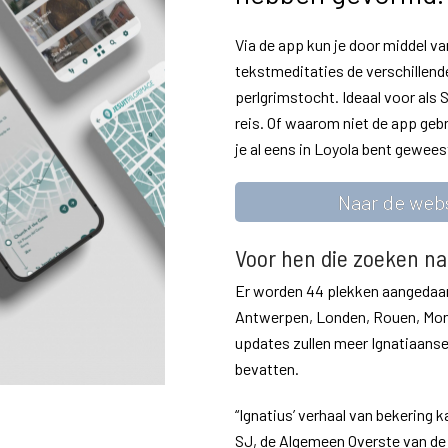
Via de app kun je door middel va
tekstmeditaties de verschillend
perlgrimstocht. Ideaal voor als 
reis. Of waarom niet de app geb
je al eens in Loyola bent gewees
Naar de webs
Voor hen die zoeken na
Er worden 44 plekken aangedaan 
Antwerpen, Londen, Rouen, Mon
updates zullen meer Ignatiaanse
bevatten.
“Ignatius’ verhaal van bekering 
SJ, de Algemeen Overste van de 