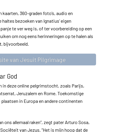
n kaarten, 360-graden foto’s, audio en
e haltes bezoeken van Ignatius’ eigen
Spanje te ver weg is, of ter voorbereiding op een
ruiken om nog eens herinneringen op te halen als
t, bijvoorbeeld.
ite van Jesuit Pilgrimage
ar God
in deze online pelgrimstocht, zoals Parijs,
tserrat, Jeruzalem en Rome. Toekomstige
 plaatsen in Europa en andere continenten
kan ons allemaal raken”, zegt pater Arturo Sosa,
Sociëteit van Jezus. “Het is mijn hoop dat de