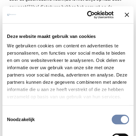
geweest!) Veel dictaturen hebben het gemunt op de
katholieke kerk in hun gebied omdat ze een gemeenschap
is met principes, waarden en een sociale orde die
uiteindelijk niet afhankelijk is van burgerlijke regeringen
Deze website maakt gebruik van cookies
voor oorsprong of steun. De kerk biedt een reeks criteria
We gebruiken cookies om content en advertenties te
om regeringen te beoordelen, onafhankelijk van de
personaliseren, om functies voor social media te bieden
heersende ideologieën. Ze biedt ook ruimte voor
en om ons websiteverkeer te analyseren. Ook delen we
potentiële dissidenten en verzet tegen regimes, zoals de
informatie over uw gebruik van onze site met onze
U.C.A. en de Nicaraguaanse jezuïeten deden voor
partners voor social media, adverteren en analyse. Deze
demonstranten tegen Ortega.
partners kunnen deze gegevens combineren met andere
informatie die u aan ze heeft verstrekt of die ze hebben
De kritische aanwezigheid van de kerk
verzameld op basis van uw gebruik van hun services.
In de mate dat autoritaire regimes fundamenteel “post-
waarheid” zijn of proberen de geschiedenis te herschrijven
Toestemmingsselectie
om zo hun macht te rechtvaardigen, stelt alleen al de
Noodzakelijk
presentie van de kerk grote vraagtekens bij het
bestaansrecht van de dictatuur op haar meest kwetsbare