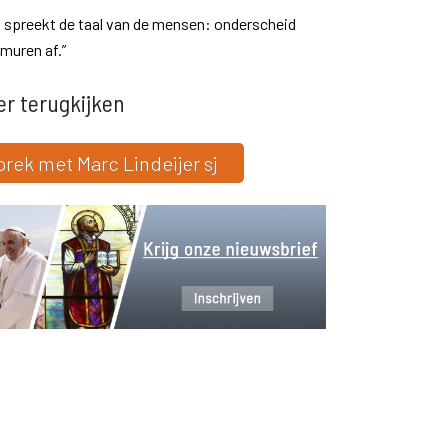
s spreekt de taal van de mensen: onderscheid
 muren af.”
er terugkijken
rek met Marc Lindeijer sj