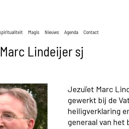
piritualiteit
Magis
Nieuws
Agenda
Contact
arc Lindeijer sj
Jezuïet Marc Lind
gewerkt bij de Va
heiligverklaring en
generaal van het 