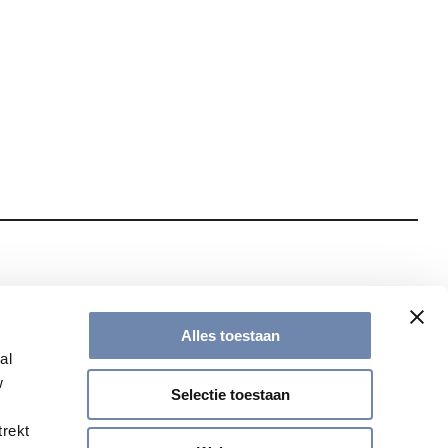
te met onze nieuwsbrief
Alles toestaan
al
w
Selectie toestaan
trekt