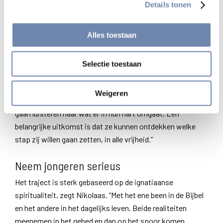
Details tonen
Jezuïet Nikolaas Sintobin was nauw betrokken bij het
Alles toestaan
maken van dit traject. Hij schreef verschillende
meditaties, is te gast in de bijbehorende podcast en dacht
de verschillende etappes van het traject uit. “Het is een
Selectie toestaan
mooi instrument geworden. Voor sommige jongeren zal
nieuw zijn om op deze manier te bidden. Spannend
Weigeren
misschien ook. Het vraagt van hen dat ze stil worden en
gaan luisteren naar wat er in hun hart omgaat. Een
belangrijke uitkomst is dat ze kunnen ontdekken welke
stap zij willen gaan zetten, in alle vrijheid.”
Neem jongeren serieus
Het traject is sterk gebaseerd op de ignatiaanse
spiritualiteit, zegt Nikolaas. “Met het ene been in de Bijbel
en het andere in het dagelijks leven. Beide realiteiten
meenemen in het gebed en dan op het spoor komen