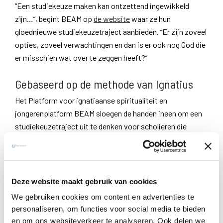
“Een studiekeuze maken kan ontzettend ingewikkeld
zijn…”, begint BEAM op
de website
waar ze hun
gloednieuwe studiekeuzetraject aanbieden. “Er zijn zoveel
opties, zoveel verwachtingen en dan is er ook nog God die
er misschien wat over te zeggen heeft?”
Gebaseerd op de methode van Ignatius
Het Platform voor ignatiaanse spiritualiteit en
jongerenplatform BEAM sloegen de handen ineen om een
studiekeuzetraject uit te denken voor scholieren die
volgend jaar gaan studeren aan een mbo, hbo of
universiteit. Het keuzetraject is gebaseerd op de methode
die Ignatius in de Geestelijke Oefeningen aanreikt om een
(evangelische)
keuze
te maken.
Deze website maakt gebruik van cookies
We gebruiken cookies om content en advertenties te
Het traject bestaat uit een reeks e-mails, verspreid over
personaliseren, om functies voor social media te bieden
een maand. Scholieren die voor een studiekeuze staan
en om ons websiteverkeer te analyseren. Ook delen we