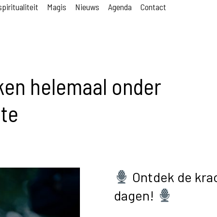
piritualiteit
Magis
Nieuws
Agenda
Contact
eken helemaal onder
lte
Ontdek de krach
dagen!