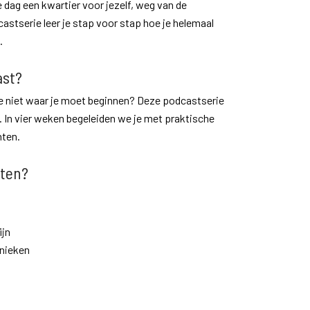
e dag een kwartier voor jezelf, weg van de
astserie leer je stap voor stap hoe je helemaal
.
st?
 je niet waar je moet beginnen? Deze podcastserie
te. In vier weken begeleiden we je met praktische
hten.
hten?
ijn
nieken