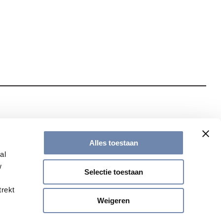
te met onze nieuwsbrief
Alles toestaan
al
w
Selectie toestaan
trekt
Weigeren