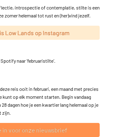
flectie, introspectie of contemplatie, stilte is een
 zomer helemaal tot rust en (her)vind jezelf.
is Low Lands op Instagram
potify naar ‘februaristilte’.
ze reis ooit in februari, een maand met precies
je kunt op elk moment starten. Begin vandaag
 28 dagen hoe je een kwartier lang helemaal op je
nt
zijn
.
e in voor onze nieuwsbrief