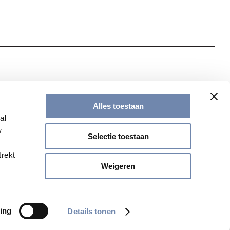
te met onze nieuwsbrief
Alles toestaan
al
w
Selectie toestaan
trekt
Weigeren
ing
Details tonen