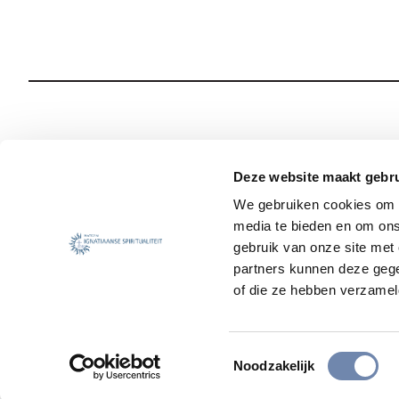
Wie we zijn
Onze Spiritualiteit
Deze website maakt gebru
We gebruiken cookies om c
Wat we doen
Sociale Veiligheid
media te bieden en om ons
Jezuïet worden
Nieuws
gebruik van onze site met
partners kunnen deze gege
of die ze hebben verzamel
Toestemmingsselectie
Noodzakelijk