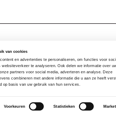
Blijf op de hoog
Contact
ik van cookies
ontent en advertenties te personaliseren, om functies voor soci
Privacy
 websiteverkeer te analyseren. Ook delen we informatie over u
Links
 onze partners voor social media, adverteren en analyse. Deze
vens combineren met andere informatie die u aan ze heeft vers
d op basis van uw gebruik van hun services.
© 2026 Jezuïeten in Nederland en Vlaanderen
site by:
gopublic
Voorkeuren
Statistieken
Market