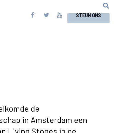
STEUN ONS
elkomde de
schap in Amsterdam een
n Living Stones in de