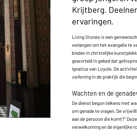
Krijtberg. Deelne
ervaringen.
Living Stones is een gemeensch
verlangen om het evangelie te v
bieden in christelijke kunstplek
geworteld in gebed dat geïnspir
Ignatius van Loyola. De activit
oefening
in de praktijk die begi
Wachten en de genade
De dienst begon telkens met wa
om genade te vragen. De vrijwilli
aan de persoon die komt?” Deze
verwelkoming en de eigenlijke ro