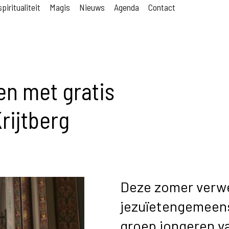
piritualiteit
Magis
Nieuws
Agenda
Contact
en met gratis
rijtberg
Deze zomer verw
jezuïetengemeen
groep jongeren va