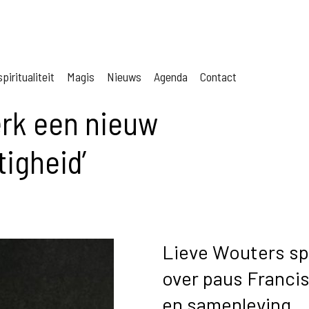
piritualiteit
Magis
Nieuws
Agenda
Contact
erk een nieuw
igheid’
Lieve Wouters spr
over paus Francis
en samenleving.