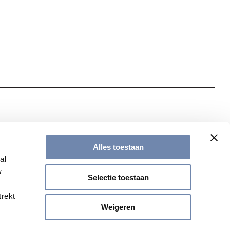
te met onze nieuwsbrief
Alles toestaan
al
w
Selectie toestaan
trekt
Weigeren