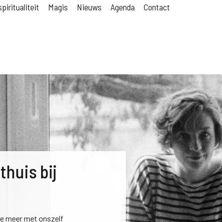
piritualiteit
Magis
Nieuws
Agenda
Contact
thuis bij
we meer met onszelf