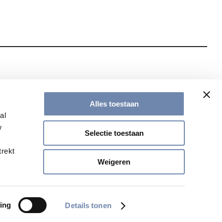
te met onze nieuwsbrief
Alles toestaan
al
w
Selectie toestaan
trekt
Weigeren
ing
Details tonen