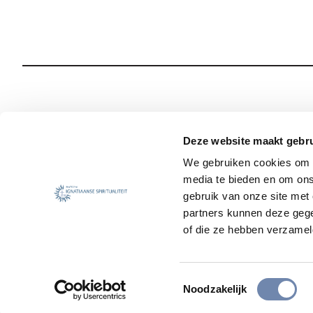
Wie we zijn
Onze Spiritualiteit
Deze website maakt gebru
We gebruiken cookies om c
Wat we doen
Sociale Veiligheid
media te bieden en om ons
Jezuïet worden
Nieuws
gebruik van onze site met
partners kunnen deze gege
of die ze hebben verzamel
Toestemmingsselectie
Noodzakelijk