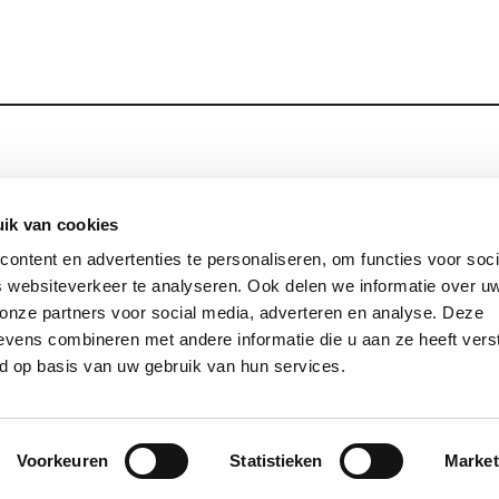
Blijf op de hoog
Contact
ik van cookies
ontent en advertenties te personaliseren, om functies voor soci
Privacy
 websiteverkeer te analyseren. Ook delen we informatie over u
Links
 onze partners voor social media, adverteren en analyse. Deze
vens combineren met andere informatie die u aan ze heeft vers
d op basis van uw gebruik van hun services.
© 2026 Jezuïeten in Nederland en Vlaanderen
site by:
gopublic
Voorkeuren
Statistieken
Market