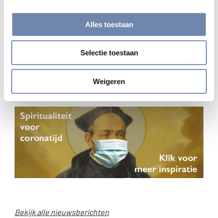
Waar vind ik deze coronaretraite?
Je vindt de coronaretraite op www.biddenonderweg.org
Alles toestaan
maar ook in de app van Bidden Onderweg in het menu
onder het kopje ‘Retraites’. Heb je de app nog niet
Selectie toestaan
gedownload? Voor iOS:
https://goo.gl/3Z8Xf0
o
f Android:
https://goo.gl/HdQjXC
Weigeren
De coronaretraite is ook te beluisteren via Soundcloud.
Bekijk alle nieuwsberichten