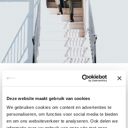
‘Bidden tijdens de coronacrisis’ is
een speciale podcastserie van
Bidden Onderweg. Een gids om je te
Deze website maakt gebruik van cookies
ondersteunen in deze tijd van
We gebruiken cookies om content en advertenties te
isolement, onzekerheid en angst.
personaliseren, om functies voor social media te bieden
en om ons websiteverkeer te analyseren. Ook delen we
Als een wereldwijde familie bevinden we ons op nieuw en
informatie over uw gebruik van onze site met onze