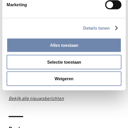
onbehagen. Wat te doen met de
Marketing
communie?
Details tonen
Alles toestaan
Selectie toestaan
Weigeren
Bekijk alle nieuwsberichten