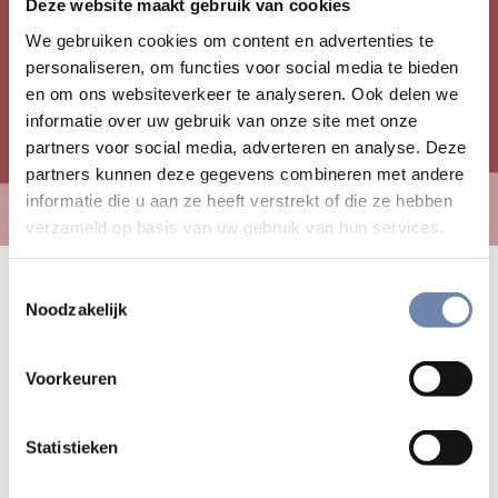
Deze website maakt gebruik van cookies
We gebruiken cookies om content en advertenties te
personaliseren, om functies voor social media te bieden
en om ons websiteverkeer te analyseren. Ook delen we
informatie over uw gebruik van onze site met onze
partners voor social media, adverteren en analyse. Deze
partners kunnen deze gegevens combineren met andere
informatie die u aan ze heeft verstrekt of die ze hebben
verzameld op basis van uw gebruik van hun services.
Nikolaas Sintobin sj had afgelopen
Toestemmingsselectie
Noodzakelijk
maanden enkele vruchtbare
ervaringen met online-
Voorkeuren
eucharistievieringen. Er was sprake
van een hecht gemeenschapsgevoel,
Statistieken
maar er bleef een knagend