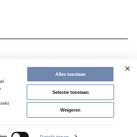
te met onze nieuwsbrief
Alles toestaan
al
w
Selectie toestaan
trekt
Weigeren
ing
Details tonen