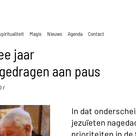
piritualiteit
Magis
Nieuws
Agenda
Contact
ee jaar
rgedragen aan paus
D
/
In dat ondersche
jezuïeten nageda
prioriteiten in d