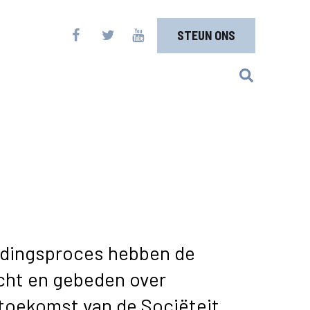
STEUN ONS
idingsproces hebben de
cht en gebeden over
e toekomst van de Sociëteit