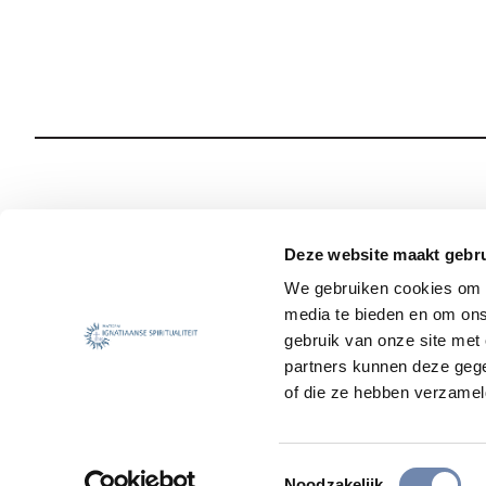
Wie we zijn
Onze Spiritualiteit
Deze website maakt gebru
We gebruiken cookies om c
Wat we doen
Sociale Veiligheid
media te bieden en om ons
Jezuïet worden
Nieuws
gebruik van onze site met
partners kunnen deze gege
of die ze hebben verzamel
Toestemmingsselectie
Noodzakelijk