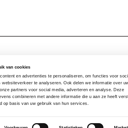
Blijf op de hoog
Contact
ik van cookies
ontent en advertenties te personaliseren, om functies voor soci
Privacy
 websiteverkeer te analyseren. Ook delen we informatie over u
Links
 onze partners voor social media, adverteren en analyse. Deze
vens combineren met andere informatie die u aan ze heeft vers
d op basis van uw gebruik van hun services.
© 2026 Jezuïeten in Nederland en Vlaanderen
site by:
gopublic
Voorkeuren
Statistieken
Market