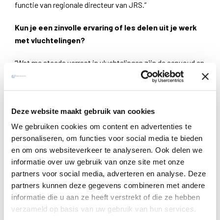
functie van regionale directeur van JRS.”
Kun je een zinvolle ervaring of les delen uit je werk
met vluchtelingen?
“Wat me steeds verrast in vluchtelingen zijn de eenvoud en
het verlangen naar het leven. Ik ontmoet vaak mensen die
te voet grote afstanden hebben afgelegd en die leven
onder erbarmelijke omstandigheden, maar die zonder wrok
Deze website maakt gebruik van cookies
of angst zijn. Voor hen is het leven te waardevol om het
aan trivialiteiten te besteden. Een betere levensles is
We gebruiken cookies om content en advertenties te
personaliseren, om functies voor social media te bieden
moeilijk voor te stellen.”
en om ons websiteverkeer te analyseren. Ook delen we
informatie over uw gebruik van onze site met onze
partners voor social media, adverteren en analyse. Deze
partners kunnen deze gegevens combineren met andere
informatie die u aan ze heeft verstrekt of die ze hebben
verzameld op basis van uw gebruik van hun services.
Hoe zou je zeggen dat je werk door je geloof is