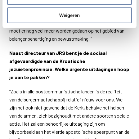
duizenden mensen zonder onderdak en bescherming
achtergelaten bij dalende wintertemperaturen. Hoewel
Weigeren
JRS een van de meest actieve organisaties in het veld is,
moet er nog veel meer worden gedaan op het gebied van
belangenbehartiging en bewustmaking.
“
Naast directeur van JRS bent je de sociaal
afgevaardigde van de Kroatische
jezuïetenprovincie. Welke urgente uitdagingen hoop
je aan te pakken?
“Zoals in alle postcommunistische landen is de realiteit
van de burgermaatschappij relatief nieuw voor ons. We
zijn het ook niet gewend dat de Kerk, behalve het helpen
van de armen, zich bezighoudt met andere soorten sociale
actie. Het zal een behoorlijke uitdaging zijn om
bijvoorbeeld aan het vierde apostolische speerpunt van de