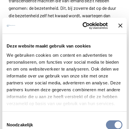
transcendente machten die van iemand bezit hebben
genomen: de bezetenheid. Dit, bij zoverre dat op de duur
die bezetenheid zelf het kwaad wordt, waartegen dan
andere vreemde, transcendente en uitwendige machten
worden ingezet op een heel zichtbare en tastbare manier.
Het gaat met andere woorden om machten waartegen
sterkere machten worden ingezet; tegenmachten,
Deze website maakt gebruik van cookies
allemaal krachten die ‘uit zichzelf’ moeten werken, zonder
We gebruiken cookies om content en advertenties te
dat zij iets veranderen aan de inwendige ingesteldheid van
personaliseren, om functies voor social media te bieden
het slachtoffer. Ze vragen enkel zijn geloof in hun
en om ons websiteverkeer te analyseren. Ook delen we
automatische werking. Het zich laten overtuigen.
informatie over uw gebruik van onze site met onze
partners voor social media, adverteren en analyse. Deze
Dit is, naar mijn aanvoelen, een verkeerd perspectief
partners kunnen deze gegevens combineren met andere
omdat alles zich als het ware afspeelt buiten het subject.
informatie die u aan ze heeft verstrekt of die ze hebben
Deze is enkel het slagveld. Dikwijls werkt dat voor een
verzameld op basis van uw gebruik van hun services.
tijdje, langs conditionering en autosuggestie om, maar
wanneer die psychologische conditionering of manipulatie
Toestemmingsselectie
Noodzakelijk
uitgewerkt is, krijgen die negatieve machten weer de