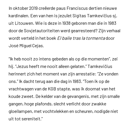
In oktober 2019 creëerde paus Franciscus dertien nieuwe
kardinalen. Een van hen is jezuïet Sigitas Tamkevičius sj,
uit Litouwen. Wie is deze in 1938 geboren man die in 1983
door de Sovjetautoriteiten werd gearresteerd? Zijn verhaal
wordt verteld in het boek
El baile tras la tormenta
door
José Miguel Cejas.
“Ik heb nooit zo intens gebeden als op die momenten”, zei
hij. “Jezus heeft me nooit alleen gelaten.” Tamkevičius
herinnert zich het moment van zijn arrestatie: “Ze vonden
ons.” Ik dacht terug aan die dag in 1983. “Toen ik op de
vrachtwagen van de KGB stapte, was ik doornat van het
koude zweet. De kelder van de gevangenis, met zijn smalle
gangen, hoge plafonds, slecht verlicht door zwakke
gloeilampen, met vochtvlekken en scheuren, nodigde niet
uit tot sereniteit.”