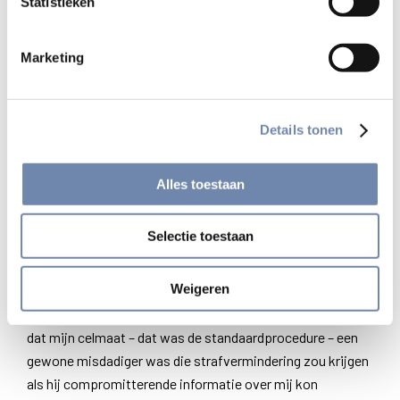
Statistieken
had me niet kunnen voorstellen dat de ondervragingen zes
maanden zouden duren! Uren en uren van vragen, terwijl
Marketing
“goede” en “slechte” ondervragers elkaar constant
opvolgden. God gaf me de kracht om niemand te verraden
in die vreselijke tijd, zelfs niet op de momenten van de
Details tonen
grootste zwakte.”
“Ik begrijp niet hoe je het hebt gered”, zeggen ze me soms,
Alles toestaan
denkend dat ik dat allemaal aankon dankzij mijn eigen
kracht. Maar zo is het niet. In de gevangenis lukte het me
Selectie toestaan
om een ​​paar stukjes brood te kopen en te controleren of
het van tarwe was. Ik had alleen wijn nodig; in een brief
Weigeren
vroeg ik mijn familie om gedroogde rozijnen. Toen moest
ik gewoon op het juiste moment wachten omdat ik wist
dat mijn celmaat – dat was de standaardprocedure – een
gewone misdadiger was die strafvermindering zou krijgen
als hij compromitterende informatie over mij kon