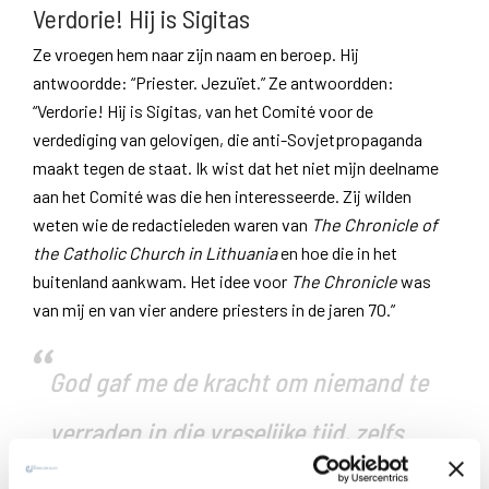
Verdorie! Hij is Sigitas
Ze vroegen hem naar zijn naam en beroep. Hij
antwoordde: “Priester. Jezuïet.” Ze antwoordden:
“Verdorie! Hij is Sigitas, van het Comité voor de
verdediging van gelovigen, die anti-Sovjetpropaganda
maakt tegen de staat. Ik wist dat het niet mijn deelname
aan het Comité was die hen interesseerde. Zij wilden
weten wie de redactieleden waren van
The Chronicle of
the Catholic Church in Lithuania
en hoe die in het
buitenland aankwam. Het idee voor
The Chronicle
was
van mij en van vier andere priesters in de jaren 70.”
God gaf me de kracht om niemand te
verraden in die vreselijke tijd, zelfs
niet op de momenten van de grootste