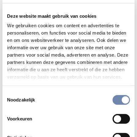
zwakte.
Deze website maakt gebruik van cookies
We gebruiken cookies om content en advertenties te
personaliseren, om functies voor social media te bieden
“We hadden besloten teksten te schrijven die de Litouwse
en om ons websiteverkeer te analyseren. Ook delen we
katholieken enige troost konden bieden en onze situatie
informatie over uw gebruik van onze site met onze
aan het Westen bekend konden maken: we konden geen
partners voor social media, adverteren en analyse. Deze
catechese geven, conferenties organiseren of
partners kunnen deze gegevens combineren met andere
evangeliseren op welke manier dan ook. Bij de weinige
informatie die u aan ze heeft verstrekt of die ze hebben
toegestane eucharistievieringen waren regeringsspionnen
verzameld op basis van uw gebruik van hun services.
aanwezig die aantekeningen maakten over de homilieën
en andere mensen dan de gebruikelijke ouderlingen
Toestemmingsselectie
Noodzakelijk
controleerden. Kerken konden niet worden gebouwd of
gerepareerd.”
Voorkeuren
Alsof dat door eigen kracht kwam
“Acht agenten begonnen me om de dag te ondervragen. Ik