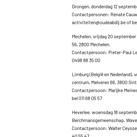
Drongen, donderdag 12 septembe
Contactpersonen: Renate Cauwel
activiteiten@oudeabdij.be of bel
Mechelen, vrijdag 20 september o
56, 2800 Mechelen.
Contactpersoon: Pieter-Paul Le
0498 88 35 00
Limburg (België en Nederland), v
centrum, Melveren 66, 3800 Sint
Contactpersoon: Marijke Meines
bel 011 68 05 57
Heverlee, woensdag 18 septembe
Berchmansgemeenschap, Wavers
Contactpersoon: Walter Ceyssen
40 55 47