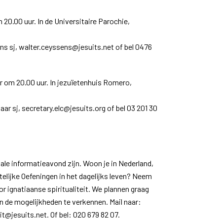
20.00 uur. In de Universitaire Parochie,
s sj, walter.ceyssens@jesuits.net of bel 0476
 om 20.00 uur. In jezuïetenhuis Romero,
.
r sj, secretary.elc@jesuits.org of bel 03 201 30
ale informatieavond zijn. Woon je in Nederland,
telijke Oefeningen in het dagelijks leven? Neem
r ignatiaanse spiritualiteit. We plannen graag
 de mogelijkheden te verkennen. Mail naar:
it@jesuits.net. Of bel: 020 679 82 07.