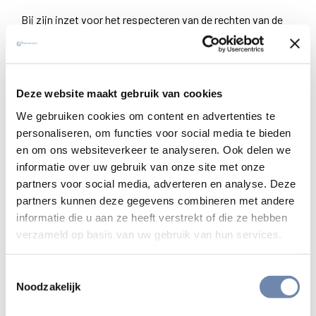
Bij zijn inzet voor het respecteren van de rechten van de
vluchtelingen zal Jesuit Refugee Service (JRS) zich
toespitsen op volgende krachtlijnen: veilige en wettelijke
toegangswegen tot Europa, het afschaffen van detentie
als maatregel in het migratiebeleid, het promoten van
Deze website maakt gebruik van cookies
alternatieven voor detentie van migranten en de
We gebruiken cookies om content en advertenties te
maatschappelijke integratie van de vluchtelingen.
personaliseren, om functies voor social media te bieden
en om ons websiteverkeer te analyseren. Ook delen we
Dit kan levens redden
informatie over uw gebruik van onze site met onze
partners voor social media, adverteren en analyse. Deze
Het recht om een asielaanvraag in te dienen is een
partners kunnen deze gegevens combineren met andere
grondrecht dat door alle Europese landen werd erkend.
informatie die u aan ze heeft verstrekt of die ze hebben
Maar om dat recht te kunnen uitoefenen, moeten de
verzameld op basis van uw gebruik van hun services.
meeste kandidaat-vluchtelingen zich aan criminele
netwerken toevertrouwen om naar Europa te komen.
Toestemmingsselectie
Kandidaat-vluchtelingen lijden enorm op die
Noodzakelijk
onregelmatige wegen in Afrika, op de Balkan en op de