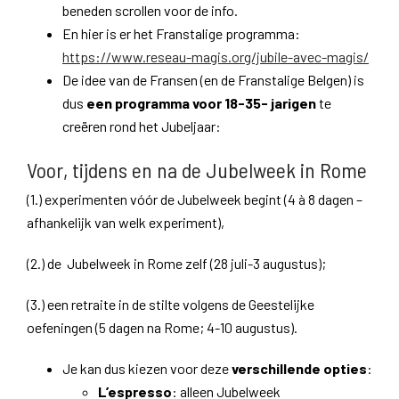
beneden scrollen voor de info.
En hier is er het Franstalige programma:
https://www.reseau-magis.org/jubile-avec-magis/
De idee van de Fransen (en de Franstalige Belgen) is
dus
een programma voor 18-35- jarigen
te
creëren rond het Jubeljaar:
Voor, tijdens en na de Jubelweek in Rome
(1.) experimenten vóór de Jubelweek begint (4 à 8 dagen –
afhankelijk van welk experiment),
(2.) de
Jubelweek in Rome zelf (28 juli-3 augustus);
(3.) een retraite in de stilte volgens de Geestelijke
oefeningen (5 dagen na Rome; 4-10 augustus).
Je kan dus kiezen voor deze
verschillende opties
:
L’espresso
: alleen Jubelweek