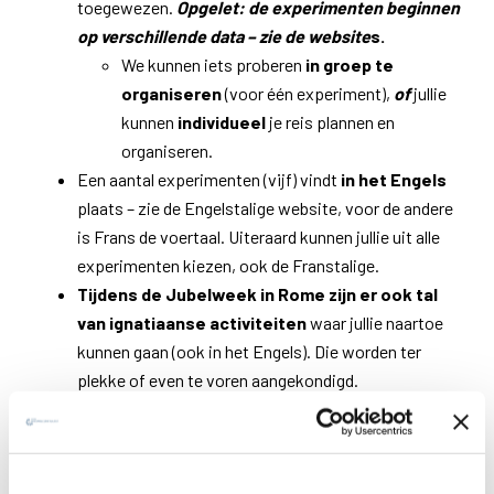
toegewezen.
Opgelet: de experimenten beginnen
op verschillende data – zie de website
s.
We kunnen iets proberen
in groep te
organiseren
(voor één experiment),
of
jullie
kunnen
individueel
je reis plannen en
organiseren.
Een aantal experimenten (vijf) vindt
in het Engels
plaats – zie de Engelstalige website, voor de andere
is Frans de voertaal. Uiteraard kunnen jullie uit alle
experimenten kiezen, ook de Franstalige.
Tijdens de Jubelweek in Rome zijn er ook tal
van ignatiaanse activiteiten
waar jullie naartoe
kunnen gaan (ook in het Engels). Die worden ter
plekke of even te voren aangekondigd.
In Rome blijft de Magis-cirkel van het
experiment bestaan als jullie uitvalsbasis (als
jullie voor een experiment kiezen uiteraard: