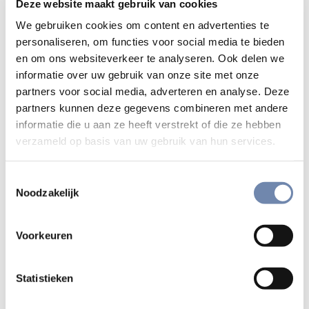
die groep (en dus de MAGIS-cirkel) blijft
Deze website maakt gebruik van cookies
samen
.
We gebruiken cookies om content en advertenties te
Margot Buysschaert zal in Rome
de groep
personaliseren, om functies voor social media te bieden
uit Nederland en Vlaanderen een beetje
en om ons websiteverkeer te analyseren. Ook delen we
coördineren
en aanspreekpunt zijn, indien
informatie over uw gebruik van onze site met onze
nodig.
partners voor social media, adverteren en analyse. Deze
Deze zomeractiviteit is voor de snelle beslissers
–
partners kunnen deze gegevens combineren met andere
informatie die u aan ze heeft verstrekt of die ze hebben
de
deadline voor de inschrijving is blijkbaar 31
verzameld op basis van uw gebruik van hun services.
maart
a.s. Bij inschrijving geef je een top 5 voor je
experimenten.
Toestemmingsselectie
Verplaatsingen
: dit is wat je moet doen
Noodzakelijk
naargelang de Magisformule die je kiest.
Maar vooraf
: Er is een
bus vanuit Lyon,
ingelegd door Magis France,
die je
Voorkeuren
rechtstreeks naar Rome brengt
voor de
Jubelweek.
Statistieken
Vertrek: 27 juli – afspraak tussen 15 en 16
uur in het jezuïetenhuis (rue Sala). De