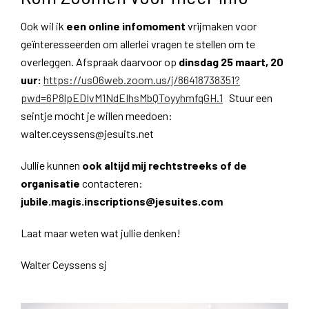
Ook wil ik
een online infomoment
vrijmaken voor
geïnteresseerden om allerlei vragen te stellen om te
overleggen. Afspraak daarvoor op
dinsdag 25 maart, 20
uur:
https://us06web.zoom.us/j/86418738351?
pwd=6P8lpEDIvM1NdEIhsMbQToyyhmfqGH.1
Stuur een
seintje mocht je willen meedoen:
walter.ceyssens@jesuits.net
Jullie kunnen
ook altijd mij rechtstreeks of de
organisatie
contacteren:
jubile.magis.inscriptions@jesuites.com
Laat maar weten wat jullie denken!
Walter Ceyssens sj