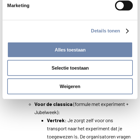
Marketing
bus vertrekt ‘s avonds.
Er is ook een bus, ingelegd door Magis France
,
die terugrijdt vanuit Rome naar Lyon
,
terug van de Jubelweek. Deze bus is echter
Details tonen
niet in de aangegeven prijs inbegrepen
.
Terugkeer: 3 augustus, ’s avonds vanuit
Alles toestaan
Rome. Jullie zijn terug rond de middag in
Lyon.
Selectie toestaan
NB Er is een TGV –
rechtstreeks of één
keer overstappen – vanuit Brussel naar
Weigeren
Lyon. Zie
https://www.b-
europe.com/NL
Voor de classica
(formule met experiment +
Jubelweek):
Vertrek:
Je zorgt zelf voor ons
transport naar het experiment dat je
toegewezen is. De organisatoren vragen