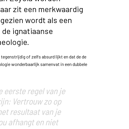
aar zit een merkwaardig
 gezien wordt als een
 de ignatiaanse
theologie.
tegenstrijdig of zelfs absurd lijkt en dat de de
eologie wonderbaarlijk samenvat in een dubbele
e eerste regel van je
ijn: Vertrouw zo op
et resultaat van je
ou afhangt en niet