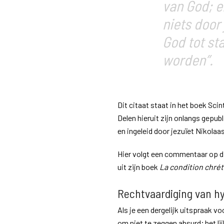
van God; en
niets door
God tot st
worden”.
Dit citaat staat in het boek Scin
Delen hieruit zijn onlangs gepubl
en ingeleid door jezuïet Nikolaa
Hier volgt een commentaar op di
uit zijn boek
La condition chré
Rechtvaardiging van hy
Als je een dergelijk uitspraak voo
om niet te zeggen absurd; het li