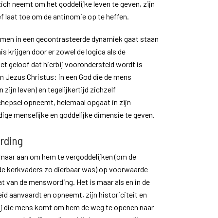
zich neemt om het goddelijke leven te geven, zijn
ef laat toe om de antinomie op te heffen.
t men in een gecontrasteerde dynamiek gaat staan
 krijgen door er zowel de logica als de
et geloof dat hierbij voorondersteld wordt is
an Jezus Christus: in een God die de mens
zijn leven) en tegelijkertijd zichzelf
chepsel opneemt, helemaal opgaat in zijn
dige menselijke en goddelijke dimensie te geven.
rding
maar aan om hem te vergoddelijken (om de
de kerkvaders zo dierbaar was) op voorwaarde
at van de menswording. Het is maar als en in de
id aanvaardt en opneemt, zijn historiciteit en
 bij die mens komt om hem de weg te openen naar