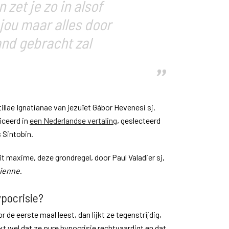
 zet je zo in alsof
 jou maar alles door
and gebracht zal
tillae Ignatianae van jezuïet Gábor Hevenesi sj.
iceerd in
een Nederlandse vertaling
, geslecteerd
s Sintobin.
t maxime, deze grondregel, door Paul Valadier sj,
tienne
.
pocrisie?
r de eerste maal leest, dan lijkt ze tegenstrijdig,
jkt wel dat ze pure hypocrisie rechtvaardigt en dat