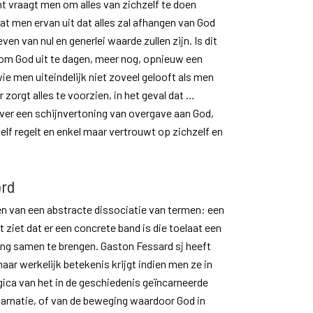
t vraagt men om alles van zichzelf te doen
at men ervan uit dat alles zal afhangen van God
ieven van nul en generlei waarde zullen zijn. Is dit
om God uit te dagen, meer nog, opnieuw een
ie men uiteindelijk niet zoveel gelooft als men
zorgt alles te voorzien, in het geval dat …
over een schijnvertoning van overgave aan God,
zelf regelt en enkel maar vertrouwt op zichzelf en
ord
n van een abstracte dissociatie van termen: een
et ziet dat er een concrete band is die toelaat een
ing samen te brengen. Gaston Fessard sj heeft
ar werkelijk betekenis krijgt indien men ze in
gica van het in de geschiedenis geïncarneerde
ncarnatie, of van de beweging waardoor God in