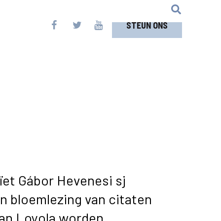
STEUN ONS
ïet Gábor Hevenesi sj
n bloemlezing van citaten
van Loyola worden