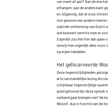
van meet af aan? Aan de ene kan
afhangen; aan de andere kant ga
en, bijgevolg, dat al onze initiat
niet gewoon een andere manier 
subtiele ontkenning van God in w
wel beweert vermits men er voor 
Eigenlijk zou het hier dan gaan 
terwijl men eigenlijk alles mooi 
op eigen handelen.
Het geïncarneerde Wo
Deze tegenstrijdigheden getuige
al te verstandelijke lezing die ni
schijnbaar tegenstrijdige spann
goed getoond dat deze spreuk ma
verband gaat brengen met “de lo
Woord”, dus in functie van de I