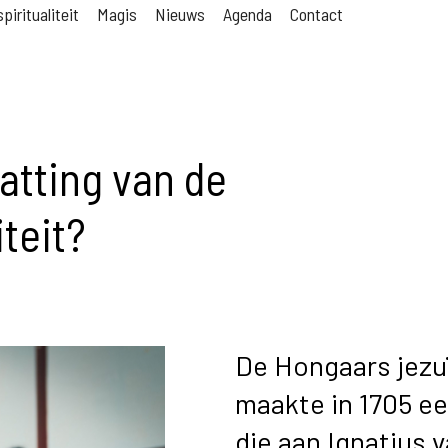
piritualiteit
Magis
Nieuws
Agenda
Contact
tting van de
iteit?
De Hongaars jezu
maakte in 1705 ee
die aan Ignatius 