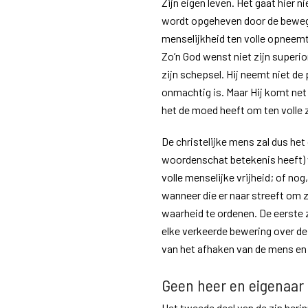
Zijn eigen leven. Het gaat hier ni
wordt opgeheven door de bewegi
menselijkheid ten volle opneemt,
Zo’n God wenst niet zijn superio
zijn schepsel. Hij neemt niet d
onmachtig is. Maar Hij komt net
het de moed heeft om ten volle zi
De christelijke mens zal dus het 
woordenschat betekenis heeft) w
volle menselijke vrijheid; of nog
wanneer die er naar streeft om z
waarheid te ordenen. De eerste
elke verkeerde bewering over de
van het afhaken van de mens en
Geen heer en eigenaar
Het tweede deel van de zin herinn