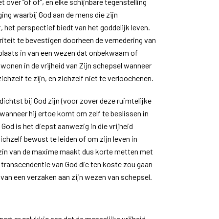
et over “of of”, en elke schijnbare tegenstelling
ng waarbij God aan de mens die zijn
 het perspectief biedt van het goddelijk leven.
riteit te bevestigen doorheen de vernedering van
e plaats in van een wezen dat onbekwaam of
 wonen in de vrijheid van Zijn schepsel wanneer
chzelf te zijn, en zichzelf niet te verloochenen.
dichtst bij God zijn (voor zover deze ruimtelijke
anneer hij ertoe komt om zelf te beslissen in
, God is het diepst aanwezig in die vrijheid
ichzelf bewust te leiden of om zijn leven in
 zin van de maxime maakt dus korte metten met
 transcendentie van God die ten koste zou gaan
 van een verzaken aan zijn wezen van schepsel.
ert er gelukkig aan dat de menselijke vrijheid,