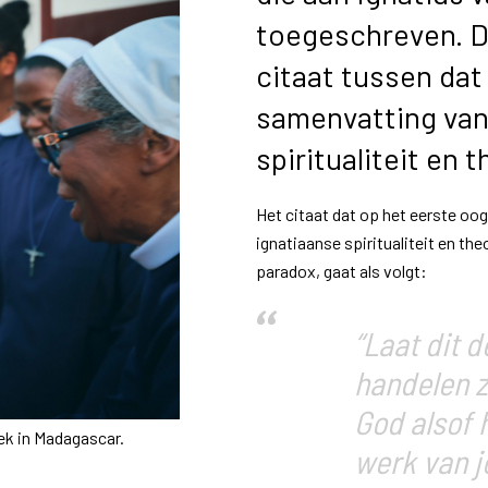
toegeschreven. D
citaat tussen dat
samenvatting van
spiritualiteit en 
Het citaat dat op het eerste oog 
ignatiaanse spiritualiteit en th
paradox, gaat als volgt:
“Laat dit d
handelen z
God alsof h
ek in Madagascar.
werk van j