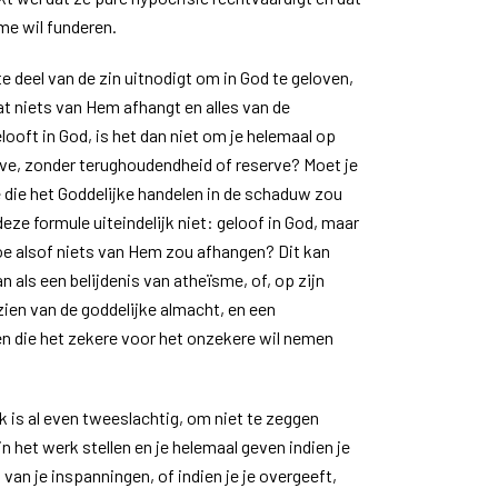
me wil funderen.
te deel van de zin uitnodigt om in God te geloven,
at niets van Hem afhangt en alles van de
looft in God, is het dan niet om je helemaal op
ave, zonder terughoudendheid of reserve? Moet je
e die het Goddelijke handelen in de schaduw zou
ze formule uiteindelijk niet: geloof in God, maar
doe alsof niets van Hem zou afhangen? Dit kan
n als een belijdenis van atheïsme, of, op zijn
zien van de goddelijke almacht, en een
n die het zekere voor het onzekere wil nemen
k is al even tweeslachtig, om niet te zeggen
n het werk stellen en je helemaal geven indien je
t van je inspanningen, of indien je je overgeeft,