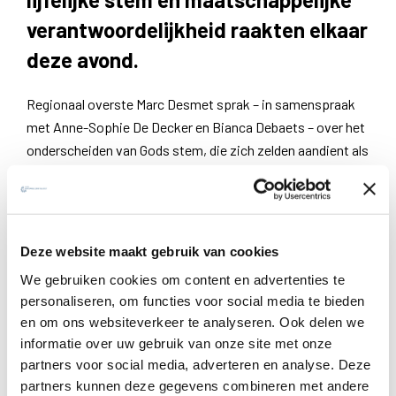
verantwoordelijkheid raakten elkaar
deze avond.
Regionaal overste Marc Desmet sprak – in samenspraak
met Anne-Sophie De Decker en Bianca Debaets – over het
onderscheiden van Gods stem, die zich zelden aandient als
iets spectaculairs, maar eerder als een eenvoudige
ingeving die richting geeft en leven opent: ‘God werkt
eenvoudig: de in-geving die past bij de situatie.’ Tegelijk
riep hij op om niet te berusten in stiltes die onrecht
Deze website maakt gebruik van cookies
bedekken. In de lijn van de profeten herinnerde Desmet
We gebruiken cookies om content en advertenties te
eraan dat ‘God liefde is, maar óók gerechtigheid’ — dat
personaliseren, om functies voor social media te bieden
maakt spreken tot een morele plicht.
en om ons websiteverkeer te analyseren. Ook delen we
informatie over uw gebruik van onze site met onze
Ward Daenen, chef opinie bij De Morgen, nam ons mee
partners voor social media, adverteren en analyse. Deze
langs de betekenissen van ‘stem’: biologisch, persoonlijk,
partners kunnen deze gegevens combineren met andere