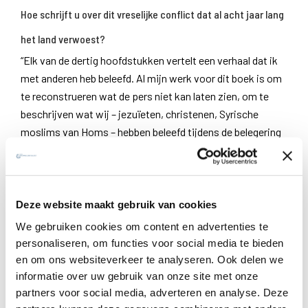
Hoe schrijft u over dit vreselijke conflict dat al acht jaar lang
het land verwoest?
“Elk van de dertig hoofdstukken vertelt een verhaal dat ik
met anderen heb beleefd. Al mijn werk voor dit boek is om
te reconstrueren wat de pers niet kan laten zien, om te
beschrijven wat wij – jezuïeten, christenen, Syrische
moslims van Homs – hebben beleefd tijdens de belegering
van de stad en tijdens de oorlog. Ik beschrijf de realiteit:
ons lijden, onze vreugde, ons isolement, hoe we eten, hoe
we water zoeken, gebrekkige elektriciteit en ook hoe we
sinds het begin van de oorlog proberen om zowel een
Deze website maakt gebruik van cookies
oplossing te vinden voor de acute menselijke nood en de
We gebruiken cookies om content en advertenties te
immense behoefte aan onderwijs. Ik toon de rol en de
personaliseren, om functies voor social media te bieden
kracht van de kerk, de christelijke kerken, om het Syrische
en om ons websiteverkeer te analyseren. Ook delen we
volk te helpen. We willen niet dat de nieuwe generatie een
informatie over uw gebruik van onze site met onze
generatie van de oorlog is maar een generatie van de
partners voor social media, adverteren en analyse. Deze