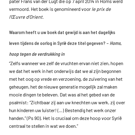
pater Frans van der Lugt die op 7 april 2014 in Homs werd
vermoord. Het boek is genomineerd voor
le prix de
l’
Œuvre
d’Orient
.
Waarom heeft u uw boek dat gewijd is aan het dagelijks
leven tijdens de oorlog in Syrië deze titel gegeven? –
Homs,
hoop tegen de verdrukking in
“Zelfs wanneer we zelf de vruchten ervan niet zien, hopen
we dat het werk in het onderwijs dat we al zijn begonnen
met het oog op vrede en verzoening, de zuivering van het
geheugen, het de nieuwe generatie mogelijk zal maken
mooie dingen te beleven. Dat was al het gebed van de
psalmist: “Zichtbaar zij aan uw knechten uw werk, zij over
hun kinderen uw luister! (…) Bestendig het werk onzer
handen.” (Ps 90). Het is cruciaal om deze hoop voor Syrië
centraal te stellen in wat we doen.”