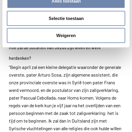
Alles toestaan
segmenten in Syrië. Het komt zeer zelden voor dat
moslims, katholieke en orthodoxe christenen zich
verenigen rondom eenzelfde figuur: dit was het geval met
Selectie toestaan
hem. Hij is niet alleen een christelijke martelaar, maar ook
een Syrische!”
Weigeren
Hoe zal de Sociëteit van Jezus zijn leven en werk
herdenken?
“Begin april zal een kleine delegatie waaronder de generale
overste, pater Arturo Sosa, zijn algemene assistent, die
onze provinciale overste was in Syrië toen pater Frans
werd vermoord, en de postulator van zijn zaligverklaring,
pater Pascual Cebollada, naar Homs komen. Volgens de
regels van de kerk kun je vijf jaar na het overlijden van een
persoon beginnen met de zaak tot zaligverklaring: het is
tijd om te beginnen. Ik zal dan in Duitsland zijn met
Syrische vluchtelingen van alle religies die ook hulde willen