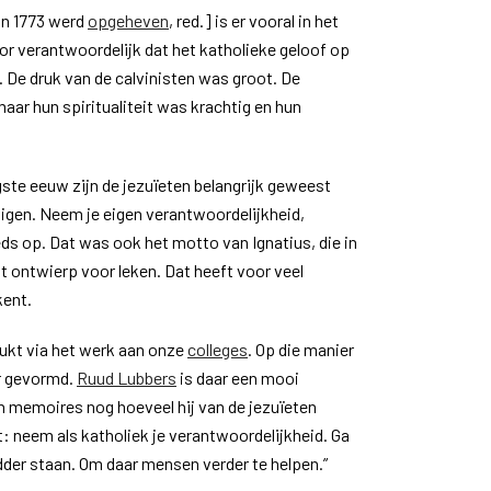
 in 1773 werd
opgeheven
, red.] is er vooral in het
r verantwoordelijk dat het katholieke geloof op
 De druk van de calvinisten was groot. De
aar hun spiritualiteit was krachtig en hun
gste eeuw zijn de jezuïeten belangrijk geweest
vigen. Neem je eigen verantwoordelijkheid,
ds op. Dat was ook het motto van Ignatius, die in
it ontwierp voor leken. Dat heeft voor veel
ent.
ukt via het werk aan onze
colleges
. Op die manier
r gevormd.
Ruud Lubbers
is daar een mooi
jn memoires nog hoeveel hij van de jezuïeten
t: neem als katholiek je verantwoordelijkheid. Ga
dder staan. Om daar mensen verder te helpen.”