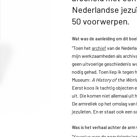
Nederlandse jezuï
50 voorwerpen.
Wat was de aanleiding om dit bo
“Toen het
archief
van de Nederla
mijn werkzaamheden als archivar
geen uitvoerige geschiedenis wor
nodig gehad. Toen liep ik tegen 
Museum:
A History of the Worl
Eerst koos ik tachtig objecten e
uit. Die komen niet allemaal uit 
De armreliek op het omslag van 
jezuïeten. En er staat ook een s
Was is het verhaal achter de arm
“
Xaverius
was de populairste jezu