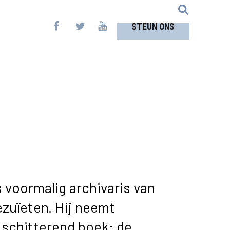
STEUN ONS
s voormalig archivaris van
zuïeten. Hij neemt
 schitterend boek: de