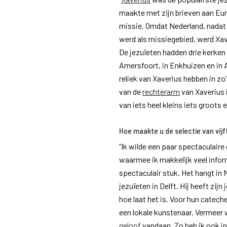
maakte met zijn brieven aan Eu
missie. Omdat Nederland, nadat
werd als missiegebied, werd Xav
De jezuïeten hadden drie kerken 
Amersfoort, in Enkhuizen en in
reliek van Xaverius hebben in zo’
van de
rechterarm
van Xaverius 
van iets heel kleins iets groots
Hoe maakte u de selectie van vij
“Ik wilde een paar spectaculair
waarmee ik makkelijk veel inform
spectaculair stuk. Het hangt i
jezuïeten in Delft. Hij heeft zij
hoe laat het is. Voor hun catec
een lokale kunstenaar. Vermeer 
geloof
vandaan. Zo heb ik ook in