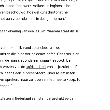
ch-didactisch werk, volkomen logisch in het
 leven beschouwd; hoewel kunsthistorische
het een vreemde eend in de bijt noemen.”
k een ervaring van een jezuïet. Waarom staat die in
n van Jezus. Ik vond
de anekdote
in de
ïeten die in de vorige eeuw leefde. Christus is er
ijl de man ’s avonds een sigaartje rookt. De
et wezen van de
spiritualiteit
van de jezuïeten. De
h ineens aan je presenteert. Diverse jezuïeten
ver spreken, maar ze lopen er niet mee te koop. Ik
rengen.”
uïeten in Nederland een stempel gedrukt op de