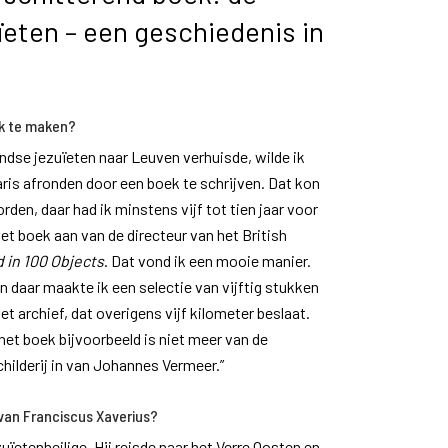
eten – een geschiedenis in
ek te maken?
ndse jezuïeten naar Leuven verhuisde, wilde ik
is afronden door een boek te schrijven. Dat kon
den, daar had ik minstens vijf tot tien jaar voor
het boek aan van de directeur van het British
d in 100 Objects
. Dat vond ik een mooie manier.
n daar maakte ik een selectie van vijftig stukken
het archief, dat overigens vijf kilometer beslaat.
het boek bijvoorbeeld is niet meer van de
childerij in van Johannes Vermeer.”
 van Franciscus Xaverius?
ïetenheilige. Hij reisde naar het Verre Oosten en