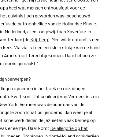
ropa heel wat mensen enthousiast voor de
 het calvinistisch geworden was, beschouwd
erius de patroonheilige van de
Hollandse Missie
.
in Nederland, allen toegewijd aan Xaverius: in
 Amsterdam (de
Krijtberg
). Men wilde natuurlijk een
n kerk. Via via is toen een klein stukje van de hand
in Amersfoort terechtgekomen. Daar hebben ze
 en moois gemaakt.”
ftig voorwerpen?
e dingen opnemen in het boek en ook dingen
atie kwijt kon. Dat schilderij van Vermeer is zo’n
n New York. Vermeer was de buurman van de
n jongste zoon Ignatius genoemd, dan weet je al
hetische werk deden de jezuïeten vaak beroep op
was er eentje. Daar komt
De allegorie op het
 Nijmegen, Groningen, Noord-Holland schilderijen