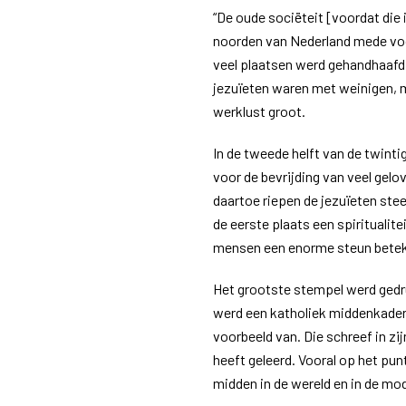
“De oude sociëteit [voordat die
noorden van Nederland mede voo
veel plaatsen werd gehandhaafd.
jezuïeten waren met weinigen, m
werklust groot.
In de tweede helft van de twinti
voor de bevrijding van veel gelo
daartoe riepen de jezuïeten stee
de eerste plaats een spiritualite
mensen een enorme steun betek
Het grootste stempel werd gedr
werd een katholiek middenkade
voorbeeld van. Die schreef in zi
heeft geleerd. Vooral op het pun
midden in de wereld en in de mo