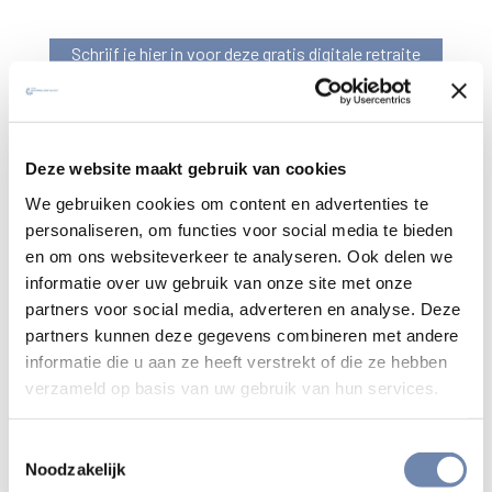
Schrijf je hier in voor deze gratis digitale retraite
Deelnemers over de vorige digitale
Deze website maakt gebruik van cookies
retraite:
We gebruiken cookies om content en advertenties te
personaliseren, om functies voor social media te bieden
“Ik heb in het openbaar vervoer in de stiltecoupé de
en om ons websiteverkeer te analyseren. Ook delen we
tijd genomen om de retraite te doen, omdat er thuis
informatie over uw gebruik van onze site met onze
veelal geen stilte is.”
partners voor social media, adverteren en analyse. Deze
“De afgelopen weken heb ik zo intens ervaren! De
partners kunnen deze gegevens combineren met andere
retraite heeft me daarbij enorm geholpen. Ik voelde
informatie die u aan ze heeft verstrekt of die ze hebben
me werkelijk gezien, aangekeken, elke dag.”
verzameld op basis van uw gebruik van hun services.
“Dank voor deze reis die ik samen met jullie mocht
maken. Die heeft mij doen stilvallen en stilstaan bij
Toestemmingsselectie
wat er is. Nu die wereld in – wetend wat mijn basis
Noodzakelijk
is. Met de Altijd Aanwezige in mij, het Licht maakt