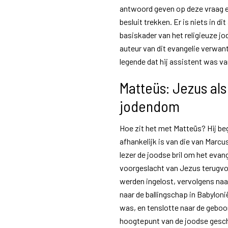
antwoord geven op deze vraag en 
besluit trekken. Er is niets in d
basiskader van het religieuze jo
auteur van dit evangelie verwan
legende dat hij assistent was v
Matteüs: Jezus als
jodendom
Hoe zit het met Matteüs? Hij beg
afhankelijk is van die van Marcu
lezer de joodse bril om het evange
voorgeslacht van Jezus terugvo
werden ingelost, vervolgens naar
naar de ballingschap in Babyloni
was, en tenslotte naar de geboor
hoogtepunt van de joodse gesch