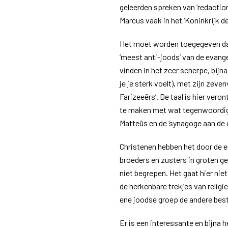
geleerden spreken van ‘redaction
Marcus vaak in het ‘Koninkrijk d
Het moet worden toegegeven da
‘meest anti-joods’ van de evang
vinden in het zeer scherpe, bijn
je je sterk voelt), met zijn zeve
Farizeeërs’. De taal is hier vero
te maken met wat tegenwoordig 
Matteüs en de ‘synagoge aan de
Christenen hebben het door de 
broeders en zusters in groten ge
niet begrepen. Het gaat hier ni
de herkenbare trekjes van religi
ene joodse groep de andere bes
Er is een interessante en bijna h