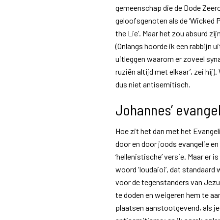
gemeenschap die de Dode Zeerol
geloofsgenoten als de ‘Wicked Pr
the Lie’. Maar het zou absurd z
(Onlangs hoorde ik een rabbijn u
uitleggen waarom er zoveel synag
ruziën altijd met elkaar’, zei hi
dus niet antisemitisch.
Johannes’ evangeli
Hoe zit het dan met het Evangel
door en door joods evangelie en
‘hellenistische’ versie. Maar er i
woord ‘Ioudaioi’, dat standaard 
voor de tegenstanders van Jezu
te doden en weigeren hem te aa
plaatsen aanstootgevend, als je