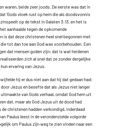
nen waren, beide zeer joods. De eerste was dat in
at ‘Gods vloek rust op hem die als doodsvonnis
zinspeelt op de tekst in Galaten 3:13, en het is
ij het aanhaalde tegen de opkomende
 is dat deze christenen heel snel begonnen met
 die tot dan toe aan God was voorbehouden. Een
gen dat mensen goden zijn; dat is wat heidenen
realiseerden zich al snel dat ze zonder dergelijke
 hun ervaring van Jezus.
jfelde hij er dus niet aan dat hij dat gedaan had;
 door Jezus en besefte dat als Jezus niet langer
l uitmaakte van Gods verhaal, omdat God hem uit
leen dat, maar als God Jezus uit de dood had
 de christenen hadden verkondigd, inderdaad
van Paulus leest in de veronderstelde volgorde
gelijk om Paulus zijn weg te zien vinden naar een