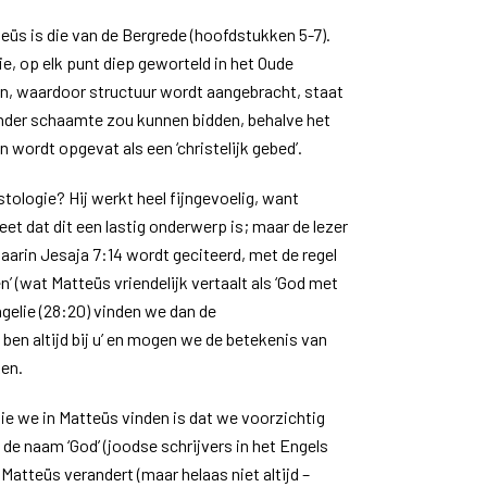
üs is die van de Bergrede (hoofdstukken 5-7).
e, op elk punt diep geworteld in het Oude
n, waardoor structuur wordt aangebracht, staat
onder schaamte zou kunnen bidden, behalve het
n wordt opgevat als een ‘christelijk gebed’.
stologie? Hij werkt heel fijngevoelig, want
et dat dit een lastig onderwerp is; maar de lezer
 waarin Jesaja 7:14 wordt geciteerd, met de regel
 (wat Matteüs vriendelijk vertaalt als ‘God met
ngelie (28:20) vinden we dan de
ben altijd bij u’ en mogen we de betekenis van
en.
e we in Matteüs vinden is dat we voorzichtig
de naam ‘God’ (joodse schrijvers in het Engels
Matteüs verandert (maar helaas niet altijd –