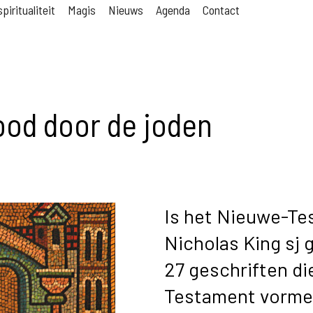
piritualiteit
Magis
Nieuws
Agenda
Contact
ood door de joden
Is het Nieuwe-Te
Nicholas King sj 
27 geschriften d
Testament vormen