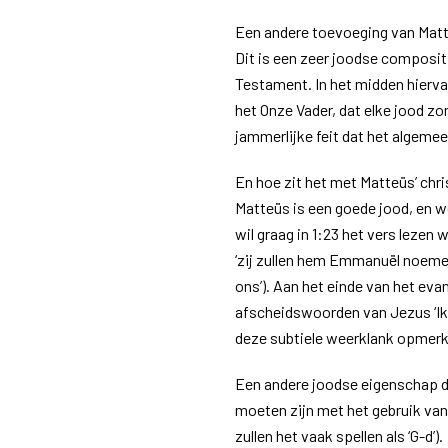
Een andere toevoeging van Matte
Dit is een zeer joodse compositi
Testament. In het midden hierva
het Onze Vader, dat elke jood z
jammerlijke feit dat het algemee
En hoe zit het met Matteüs’ chri
Matteüs is een goede jood, en we
wil graag in 1:23 het vers lezen
‘zij zullen hem Emmanuël noemen’
ons’). Aan het einde van het eva
afscheidswoorden van Jezus ‘Ik 
deze subtiele weerklank opmerk
Een andere joodse eigenschap di
moeten zijn met het gebruik van 
zullen het vaak spellen als ‘G-d’).