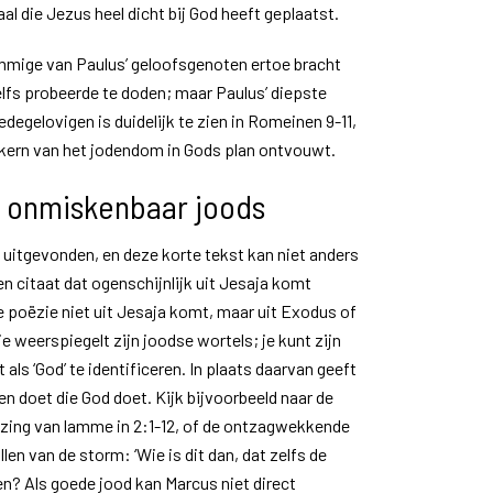
al die Jezus heel dicht bij God heeft geplaatst.
sommige van Paulus’ geloofsgenoten ertoe bracht
fs probeerde te doden; maar Paulus’ diepste
degelovigen is duidelijk te zien in Romeinen 9-11,
 kern van het jodendom in Gods plan ontvouwt.
: onmiskenbaar joods
uitgevonden, en deze korte tekst kan niet anders
en citaat dat ogenschijnlijk uit Jesaja komt
je poëzie niet uit Jesaja komt, maar uit Exodus of
ie weerspiegelt zijn joodse wortels; je kunt zijn
als ‘God’ te identificeren. In plaats daarvan geeft
en doet die God doet. Kijk bijvoorbeeld naar de
ezing van lamme in 2:1-12, of de ontzagwekkende
llen van de storm: ‘Wie is dit dan, dat zelfs de
? Als goede jood kan Marcus niet direct