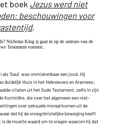
het boek
Jezus werd niet
oden: beschouwingen voor
astentijd
.
s? Nicholas King sj gaat in op de auteurs van de
euwe Testament vormen.
n als ‘Saul’, was onmiskenbaar een jood. Hij
 was duidelijk thuis in het Hebreeuws en Aramees;
aalde citaten uit het Oude Testament, zelfs in zijn
e Korintiërs, die over het algemeen een niet-
vattingen over seksuele moraal komen uit de
k waar dat hij de vroegchristelijke beweging heeft
het is de moeite waard om te vragen waarom hij dat