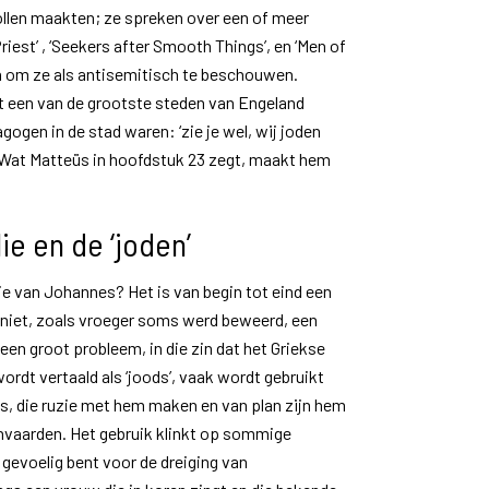
len maakten; ze spreken over een of meer
iest’ , ‘Seekers after Smooth Things’, en ‘Men of
ijn om ze als antisemitisch te beschouwen.
it een van de grootste steden van Engeland
ogen in de stad waren: ‘zie je wel, wij joden
j). Wat Matteüs in hoofdstuk 23 zegt, maakt hem
e en de ‘joden’
ie van Johannes? Het is van begin tot eind een
 niet, zoals vroeger soms werd beweerd, een
s een groot probleem, in die zin dat het Griekse
wordt vertaald als ‘joods’, vaak wordt gebruikt
s, die ruzie met hem maken en van plan zijn hem
nvaarden. Het gebruik klinkt op sommige
 gevoelig bent voor de dreiging van