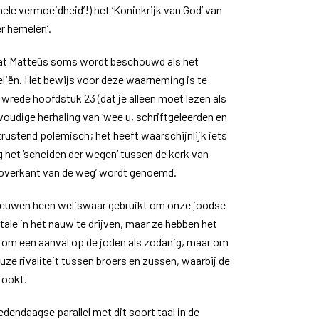
ele vermoeidheid’!) het ‘Koninkrijk van God’ van
er hemelen’.
t Matteüs soms wordt beschouwd als het
eliën. Het bewijs voor deze waarneming is te
a wrede hoofdstuk 23 (dat je alleen moet lezen als
nvoudige herhaling van ‘wee u, schriftgeleerden en
ntrustend polemisch; het heeft waarschijnlijk iets
het ‘scheiden der wegen’ tussen de kerk van
 overkant van de weg’ wordt genoemd.
eeuwen heen weliswaar gebruikt om onze joodse
tale in het nauw te drijven, maar ze hebben het
et om een aanval op de joden als zodanig, maar om
euze rivaliteit tussen broers en zussen, waarbij de
tookt.
edendaagse parallel met dit soort taal in de