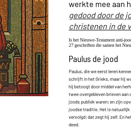
werkte mee aan 
gedood door de j
christenen in de v
Is het Nieuwe-Testament anti-jood
27 geschriften die samen het Ni
Paulus de jood
Paulus, die we eerst leren kenne
schrijft in het Grieks, maar hij
hij betoogt door middel van herh
twee overgebleven brieven aan d
joods publiek waren; en zijn op
joodse traditie. Het is natuurlij
vervolgd; dat zegt hij zelf. En 
deed.