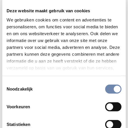
Jesaja, Maria en Johannes de Doper
Deze website maakt gebruik van cookies
en zo met een open hart naar Kerst
We gebruiken cookies om content en advertenties te
toe te leven.
personaliseren, om functies voor social media te bieden
en om ons websiteverkeer te analyseren. Ook delen we
Advent is de tijd van uitzien naar het Licht. Jesaja
informatie over uw gebruik van onze site met onze
profeteerde het, Maria droeg het in zich, Johannes de
partners voor social media, adverteren en analyse. Deze
Doper wees ernaar. In deze retraite volgen we hun
partners kunnen deze gegevens combineren met andere
voetsporen: wat geloofden zij, wat gaf hun kracht – en
informatie die u aan ze heeft verstrekt of die ze hebben
verzameld op basis van uw gebruik van hun services.
wat kunnen zij ons leren?
Stilte, bezinnen en gebed
Toestemmingsselectie
Noodzakelijk
We verbinden deze Bijbelse inspiratie met de eeuwenoude
symboliek van de winterzonnewende: het terugkerende
Voorkeuren
licht en de diepe band tussen mens en kosmos.
De retraite verloopt grotendeels in stilte en biedt ruimte
Statistieken