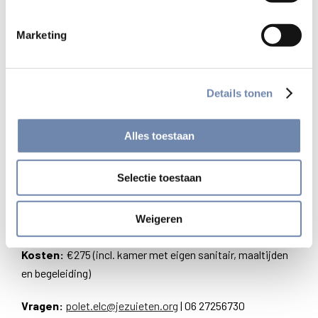
voor bezinning, gebed en gesprek.
Marketing
Praktische informatie
Data:
Vrijdag 19 december (18.00u) – zondag 21 december
(14.00u)
Details tonen
Plaats:
Abdij van Berne, Abdijstraat 49, 5473AD
Heeswijk-Dinther
Alles toestaan
Begeleiding:
Selectie toestaan
Mariëlle Matthee – geestelijk begeleider, schrijver
Weigeren
Rob Polet – geestelijk begeleider, theoloog, diaken
Kosten:
€275 (incl. kamer met eigen sanitair, maaltijden
en begeleiding)
Vragen:
polet.elc@jezuieten.org
| 06 27256730