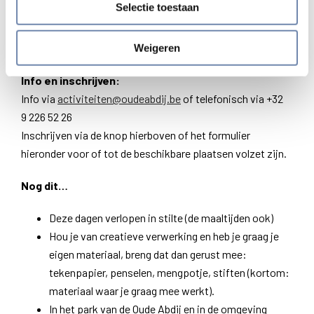
Selectie toestaan
rekeningnummer Oude Abdij Drongen vzw: IBAN BE11
4478 6306 0148 BIC KREDBEBB
Met vermelding: “Avontuur deel 2 + je naam”
Weigeren
Info en inschrijven:
Info via
activiteiten@oudeabdij.be
of telefonisch via +32
9 226 52 26
Inschrijven via de knop hierboven of het formulier
hieronder voor of tot de beschikbare plaatsen volzet zijn.
Nog dit…
Deze dagen verlopen in stilte (de maaltijden ook)
Hou je van creatieve verwerking en heb je graag je
eigen materiaal, breng dat dan gerust mee:
tekenpapier, penselen, mengpotje, stiften (kortom:
materiaal waar je graag mee werkt).
In het park van de Oude Abdij en in de omgeving