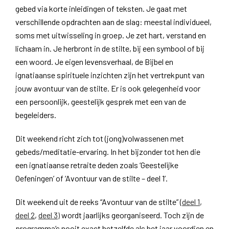
gebed via korte inleidingen of teksten. Je gaat met
verschillende opdrachten aan de slag: meestal individueel,
soms met uitwisseling in groep. Je zet hart, verstand en
lichaam in. Je herbront in de stilte, bij een symbool of bij
een woord. Je eigen levensverhaal, de Bijbel en
ignatiaanse spirituele inzichten zijn het vertrekpunt van
jouw avontuur van de stilte. Er is ook gelegenheid voor
een persoonlijk, geestelijk gesprek met een van de
begeleiders.
​Dit weekend richt zich tot (jong)volwassenen met
gebeds/meditatie-ervaring. In het bijzonder tot hen die
een ignatiaanse retraite deden zoals ‘Geestelijke
Oefeningen’ of ‘Avontuur van de stilte – deel 1’.
Dit weekend uit de reeks “Avontuur van de stilte” (
deel 1
,
deel 2
,
deel 3)
wordt jaarlijks georganiseerd. Toch zijn de
programma’s nooit exact hetzelfde als het jaar voordien en