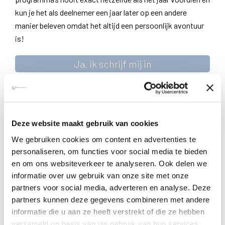
kun je het als deelnemer een jaar later op een andere
manier beleven omdat het altijd een persoonlijk avontuur
is!
Ja, ik schrijf mij in
Doelgroep:
Jongvolwassenen en volwassenen
​Begeleiding:
(onder voorbehoud)
Deze website maakt gebruik van cookies
pater Wim Dombret, jezuïet en medewerker bij de
We gebruiken cookies om content en advertenties te
Oude Abdij Drongen en het Platform ignatiaanse
personaliseren, om functies voor social media te bieden
spiritualiteit Amsterdam
en om ons websiteverkeer te analyseren. Ook delen we
mevr. Renate Cauwels, geestelijk begeleider en
informatie over uw gebruik van onze site met onze
programmacoördinator bezinningscentrum Oude
partners voor social media, adverteren en analyse. Deze
Abdij Drongen
partners kunnen deze gegevens combineren met andere
informatie die u aan ze heeft verstrekt of die ze hebben
Data:
verzameld op basis van uw gebruik van hun services.