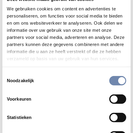
rondom hem de natuur ademruimte
We gebruiken cookies om content en advertenties te
krijgt. De crisis doet ons reflecteren
personaliseren, om functies voor social media te bieden
en om ons websiteverkeer te analyseren. Ook delen we
over de spanning tussen
informatie over uw gebruik van onze site met onze
onbegrensde economische groei en
partners voor social media, adverteren en analyse. Deze
partners kunnen deze gegevens combineren met andere
een begrensde planeet.
informatie die u aan ze heeft verstrekt of die ze hebben
verzameld op basis van uw gebruik van hun services.
Welke klimaatoplossingen komen door de coronacrisis op
de voorgrond? Welke concrete praktische voorstellen zijn
Toestemmingsselectie
net nu het meest haalbaar? Hoe zorgen we ervoor dat we
Noodzakelijk
na de crisis niet terugkeren naar business as usual?
Op donderdag 11 juni van 17.00 tot 19.00 uur organiseert de
Voorkeuren
Trends Leerstoel Economie van de Hoop in samenwerking
met UCSIA een Nederlandstalig webinar: “Drawdown na
Statistieken
lockdown”. Roy Straver (Drawdown Europe) treedt in
gesprek met Geert Noels (Econopolis) over het klimaat