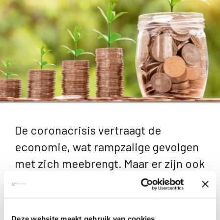
De coronacrisis vertraagt de
economie, wat rampzalige gevolgen
met zich meebrengt. Maar er zijn ook
onbedoelde positieve gevolgen. De
mens die zijn economische
activiteit ziet stilvallen, merkt dat
Deze website maakt gebruik van cookies