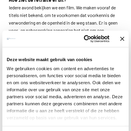
Iedere avond bekijken we een film. We maken vooraf de
titels niet bekend, om te voorkomen dat voorkennis de
verwondering en de openheid in de weg staan. Er is geen
voor- en nabespreking aangezien het niet om een
filmanalyse gaat. Na elke film krijg je de tijd voor
persoonlijke bezinning en gebed. Daarnaast worden enkele
Bijbelverhalen aangereikt die jou, in combinatie met de
Deze website maakt gebruik van cookies
filmscènes, tot een dieper contact met God kunnen
brengen. Voor wie dit verlangt, worden enkele tips gegeven
We gebruiken cookies om content en advertenties te
personaliseren, om functies voor social media te bieden
over hoe te bidden. Het hele programma en de maaltijden
en om ons websiteverkeer te analyseren. Ook delen we
vinden plaats in stilte.
informatie over uw gebruik van onze site met onze
partners voor social media, adverteren en analyse. Deze
Doelgroep: jongvolwassenen en volwassenen
partners kunnen deze gegevens combineren met andere
informatie die u aan ze heeft verstrekt of die ze hebben
Begeleiders (onder voorbehoud):
verzameld op basis van uw gebruik van hun services.
Leo De Weerdt sj, hoofdaalmoezenier van de
gevangenissen in Vlaanderen.