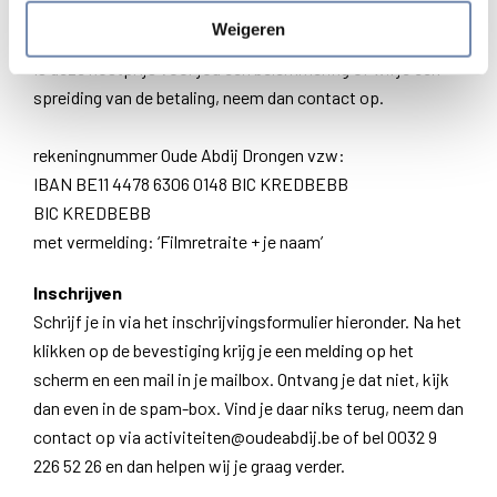
handdoeken (€ 5,60)
Weigeren
Is deze kostprijs voor jou een belemmering of wil je een
spreiding van de betaling, neem dan contact op.
rekeningnummer Oude Abdij Drongen vzw:
IBAN BE11 4478 6306 0148 BIC KREDBEBB​
​BIC KREDBEBB
met vermelding: ‘Filmretraite + je naam’
Inschrijven
Schrijf je in via het inschrijvingsformulier hieronder. Na het
klikken op de bevestiging krijg je een melding op het
scherm en een mail in je mailbox. Ontvang je dat niet, kijk
dan even in de spam-box. Vind je daar niks terug, neem dan
contact op via activiteiten@oudeabdij.be of bel 0032 9
226 52 26 en dan helpen wij je graag verder.