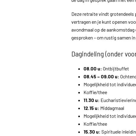
Deze retraite vindt grotendeels p
vertragen en je kunt openen voor
avondmaal op de aankomstdag en 
gesproken – om rustig samen in e
Dagindeling (onder vo
08.00 u:
Ontbijtbuffet
08.45 – 09.00 u:
Ochtendg
Mogelijkheid tot individue
Koffie/thee
11.30 u:
Eucharistievierin
12.15 u:
Middagmaal
Mogelijkheid tot individue
Koffie/thee
15.30 u:
Spirituele inleidi