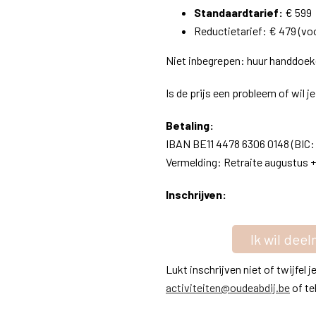
Standaardtarief:
€ 599
Reductietarief: € 479 (vo
Niet inbegrepen: huur handdoeke
Is de prijs een probleem of wil 
Betaling:
IBAN BE11 4478 6306 0148 (BIC
Vermelding: Retraite augustus 
Inschrijven:
Ik wil dee
Lukt inschrijven niet of twijfel
activiteiten@oudeabdij.be
of te