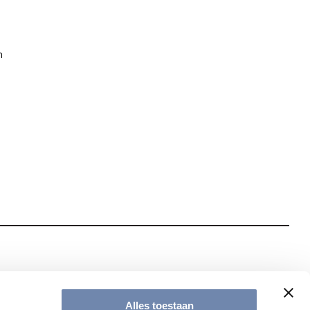
n
te met onze nieuwsbrief
Alles toestaan