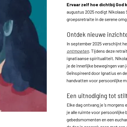
Ervaar zelf hoe dichtbij God
augustus 2025 nodigt Nikolaas Si
groepsretraite in de serene omg
Ontdek nieuwe inzicht
In september 2025 verschijnt h
ontmoeten
. Tijdens deze retra
ignatiaanse spiritualiteit. Niko
je de innerlijke bewegingen van 
Geïnspireerd door Ignatius en de
handvatten voor persoonlijke m
Een uitnodiging tot stil
Elke dag ontvang je ’s morgens 
je alle ruimte voor persoonlijke 
gebedsmomenten en een eucharis
de dag in gesprek gaan met een g