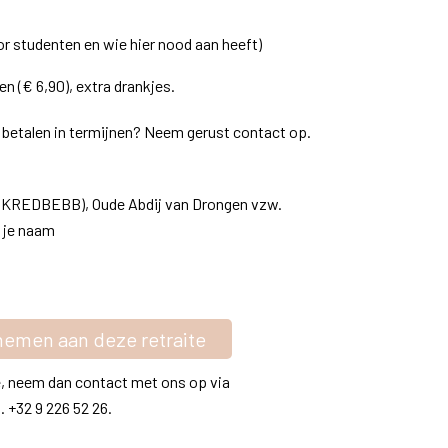
or studenten en wie hier nood aan heeft)
n (€ 6,90), extra drankjes.
je betalen in termijnen? Neem gerust contact op.
: KREDBEBB), Oude Abdij van Drongen vzw.
+ je naam
lnemen aan deze retraite
 je, neem dan contact met ons op via
l. +32 9 226 52 26.