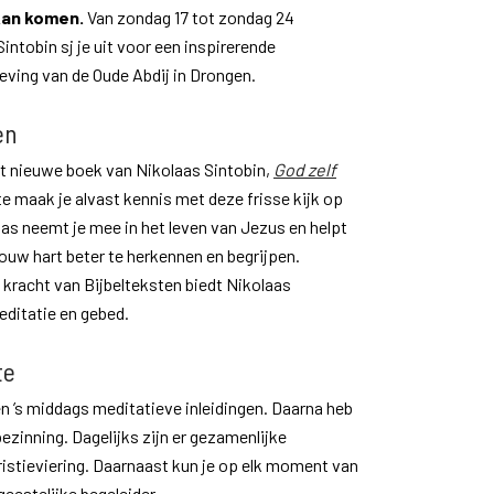
 kan komen.
Van zondag 17 tot zondag 24
ntobin sj je uit voor een inspirerende
eving van de Oude Abdij in Drongen.
en
et nieuwe boek van Nikolaas Sintobin,
God zelf
ite maak je alvast kennis met deze frisse kijk op
laas neemt je mee in het leven van Jezus en helpt
jouw hart beter te herkennen en begrijpen.
 kracht van Bijbelteksten biedt Nikolaas
editatie en gebed.
te
en ’s middags meditatieve inleidingen. Daarna heb
bezinning. Dagelijks zijn er gezamenlijke
tieviering. Daarnaast kun je op elk moment van
eestelijke begeleider.