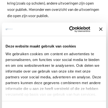
kring (zoals op scholen), andere uitvoeringen zijn open
voor publiek. Hieronder een overzicht van de uitvoeringen
die open zijn voor publiek.
Een voorstelling bijwonen? Stuur een e-mail naar het
mailadres dat bij de voorstellingsdag vermeld staat.
Zondag
13.02.2022 Mechelen, Kerk Leliëndaal 15u –
Deze website maakt gebruik van cookies
Aanmelden:
leliendaal@jesuits.eu
We gebruiken cookies om content en advertenties te
personaliseren, om functies voor social media te bieden
Dinsdag
15.02.2022 Sint-Barbaracollege Gent avond –
en om ons websiteverkeer te analyseren. Ook delen we
Aanmelden
adjunct.costeur@sint-barbara.be
informatie over uw gebruik van onze site met onze
partners voor social media, adverteren en analyse. Deze
Maandag
21.02.2022 OLVCplus Antwerpen 19.30u –
partners kunnen deze gegevens combineren met andere
Aanmelden
olvc.els.vochten@gmail.com
informatie die u aan ze heeft verstrekt of die ze hebben
verzameld op basis van uw gebruik van hun services.
Woensdag
02.03.2022 Sint-Michielsbeweging Kortrijk
20u – Aanmelden
tine.sintmichiel@gmail.com
Toestemmingsselectie