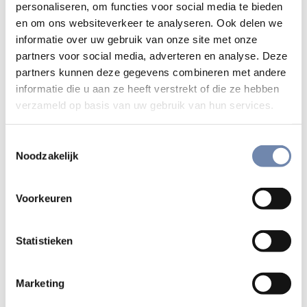
personaliseren, om functies voor social media te bieden
Standaardtarief: €225
en om ons websiteverkeer te analyseren. Ook delen we
Reductietarief: € 181 *voor studenten of als je
informatie over uw gebruik van onze site met onze
meent hiervoor in aanmerking te komen
partners voor social media, adverteren en analyse. Deze
partners kunnen deze gegevens combineren met andere
In de prijs inbegrepen: overnachtingen, maaltijden,
informatie die u aan ze heeft verstrekt of die ze hebben
koffie/thee, begeleiding en verblijfstaks voor stad Gent (€
verzameld op basis van uw gebruik van hun services.
2,83 per nacht)
Wil je handdoeken huren? Dan betaal je € 6,70 bovenop je
Toestemmingsselectie
gekozen tarief
Noodzakelijk
Wanneer je een kamer deelt met een andere deelnemer, is
er € 20 korting.
Voorkeuren
Is deze kostprijs voor jou een belemmering of wil je een
spreiding van de betaling, neem dan contact op.
Statistieken
Betaling op rekening van Oude Abdij van Drongen vzw
IBAN BE11 4478 6306 0148 (BIC: KREDBEBB)
Marketing
​met vermelding “Proeven van goed samenleven’ + je naam”.​