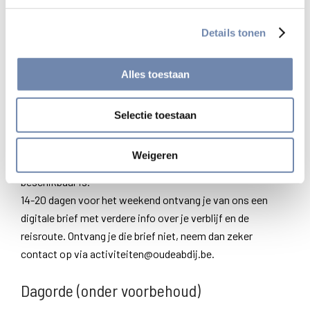
​Info:
Details tonen
Info via activiteiten@oudeabdij.be of telefonisch via +32 9
226 52 26
Alles toestaan
Nog dit…
Selectie toestaan
Overnachting in individuele kamer met eigen badkamer
Je inschrijving is pas definitief na betaling van de
Weigeren
kostprijs èn de bevestiging van ons dat er nog een kamer
beschikbaar is.
14-20 dagen voor het weekend ontvang je van ons een
digitale brief met verdere info over je verblijf en de
reisroute. Ontvang je die brief niet, neem dan zeker
contact op via activiteiten@oudeabdij.be.
Dagorde (onder voorbehoud)