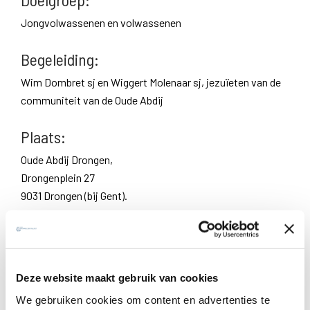
Jongvolwassenen en volwassenen
Begeleiding:
Wim Dombret sj en Wiggert Molenaar sj, jezuïeten van de
communiteit van de Oude Abdij
Plaats:
Oude Abdij Drongen,
Drongenplein 27
9031 Drongen (bij Gent).
​Bereikbaarheid: zie reisroute
Kosten
Deze website maakt gebruik van cookies
Plustarief: € 269*met dit tarief maak je het
We gebruiken cookies om content en advertenties te
weekend mee betaalbaar voor iedereen