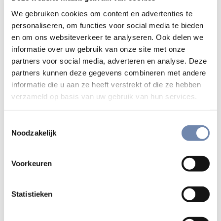
Laat je deze dagen inspireren door
Ignatius van Loyola
!
We gebruiken cookies om content en advertenties te
Durf te vertrouwen dat je door deze
geestelijke
personaliseren, om functies voor social media te bieden
oefeningen
tot goede keuzes komt op de weg die na
en om ons websiteverkeer te analyseren. Ook delen we
Nieuwjaar voor je ligt!
informatie over uw gebruik van onze site met onze
partners voor social media, adverteren en analyse. Deze
Praktische info voor jou
partners kunnen deze gegevens combineren met andere
informatie die u aan ze heeft verstrekt of die ze hebben
Data:
verzameld op basis van uw gebruik van hun services.
Vrijdag 27 (10.00 u.)
tot maandag 30 december (16.00 u.) 2024
Toestemmingsselectie
Aankomen op donderdagavond 26 december (tussen 16.00
Noodzakelijk
u. en 19.30 u.) is mogelijk (zonder avondmaal).
Voorkeuren
Begeleiders:
Hilde Van Linden
Annemarie den Blanken
Statistieken
Kosten: