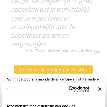
deugd. De vragen zijn zo goed
opgesteld dat je onmiddellijk
naar je eigen leven en
ervaringen kijkt met de
Bijbeltekst als bril en
vergrootglas.
Ann Wijkckmans (deelnemer terugblikretraite)
Lees hier de ervaringen van Ann
Sommige programmaonderdelen verlopen in stilte, andere
niet. Bij de maaltijden wordt niet gepraat: er is
achtergrondmuziek of gewoon stilte. Wie wenst kan na de
avondbezinning een rustig gesprek voeren bij een drankje.
Blijf je liever in de stilte, dan kan dit ook.
Deze website maakt gebruik van cookies