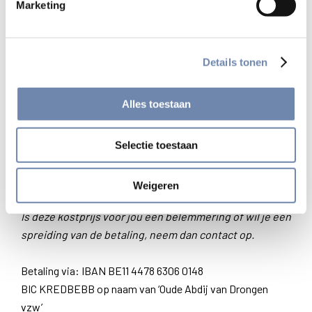
Marketing
Plustarief: € 433
*
met dit tarief maak je de retraite mee
betaalbaar voor iedereen
Standaardtarief: € 362
Details tonen
Reductietarief: € 291
*
voor studenten of als je meent
hiervoor in aanmerking te komen
Alles toestaan
extra verblijf (overnachting en ontbijt) vanaf donderdagavond 26
december: € 50 extra
Selectie toestaan
(inclusief verblijfstaks voor stad Gent (€ 3,50 per nacht)
Weigeren
+ eventueel huur van handdoeken (€ 6,90)
Is deze kostprijs voor jou een belemmering of wil je een
spreiding van de betaling, neem dan contact op.
Betaling via: IBAN BE11 4478 6306 0148
BIC KREDBEBB op naam van ‘Oude Abdij van Drongen
vzw’