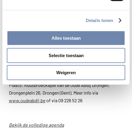
geven. ‘Fractie van een seconde’ is een totaalverhaal
(muziek & lied, humor, videoclips, emoties, …
nabespreking) gericht op de derde graad secundair. De
Details tonen
doelgroep die straks actief in het verkeer komt als nieuwe
chauffeur. De jongeren die hoger risicogedrag vertonen én
Alles toestaan
in de groep verkeersslachtoffers te hoog scoren, als
kwetsbare voetganger, fietser, bromfietser, automobilist
Selectie toestaan
of passagier…
De voorstelling start om 20 uur. Kaartenverkoop via
Weigeren
www.voad.be
.
Plaats: Ruusbroeckapel van de Oude Abdij Drongen,
Drongenplein 26, Drongen (Gent). Meer info via
www.oudeabdij.be
of via 09 226 52 26
Bekijk de volledige agenda