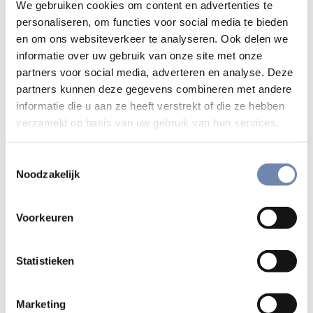
We gebruiken cookies om content en advertenties te
Mowgli rondwandelen, met misplaatst vertrouwen, een
personaliseren, om functies voor social media te bieden
vals veilig gevoel. Een verkeersongeval overkomt je in een
en om ons websiteverkeer te analyseren. Ook delen we
fractie van een seconde. Dat lot trof ook Rudy Claeys in
informatie over uw gebruik van onze site met onze
2003. Ondanks een tetraplegie, zit Rudy op de planken als
partners voor social media, adverteren en analyse. Deze
acteur in ‘Fractie van een seconde’, een energieke
partners kunnen deze gegevens combineren met andere
theatervoorstelling waarin jonge mensen direct
informatie die u aan ze heeft verstrekt of die ze hebben
verzameld op basis van uw gebruik van hun services.
aangesproken worden over ‘wat er in het verkeer allemaal
fout kan gaan’! Zijn mede- en tegenspeler is Stef Vanlee,
die met ruim 18 jaar ervaring op de spoeddienst en bij de
Toestemmingsselectie
Noodzakelijk
MUG, het thema langs de andere hoek kent. Stef vertelt
over zijn interventies als verpleger bij de MUG, soms
spectaculair maar ook aangrijpend.
Voorkeuren
Vanuit hun ervaringen gaan ze, creatief en met veel humor,
Statistieken
de argeloosheid van de jongeren in het vaak waanzinnige
verkeer te lijf. Doordenkers, zonder het vingertje omhoog,
maken jongeren bewust door statistieken een gevoel te
Marketing