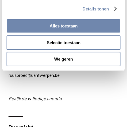
Details tonen
Vrijdag 7 december 2018, van 14 tot 18 uur
Kapel Klooster Grauwzusters
Alles toestaan
UAntwerpen, Stadscampus
Lange Sint-Annastraat 7, 2000 Antwerpen
Selectie toestaan
Programma en inschrijvingen
www.uantwerpen.be/ruusbroecdag
Weigeren
Voor meer informatie kunt u ook mailen naar
ruusbroec@uantwerpen.be
Bekijk de volledige agenda