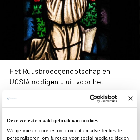
Het Ruusbroecgenootschap en
UCSIA nodigen u uit voor het
colloquium ‘Vrouwelijke mystici aan
het woord II'.
“En zoals een vis, die zwemt in de onmetelijke ruimte van
Deze website maakt gebruik van cookies
het water en rust in de diepe zee, en zoals een vogel, die
We gebruiken cookies om content en advertenties te
onverschrokken vliegt in de hoge lucht, precies zo beleeft
personaliseren, om functies voor social media te bieden