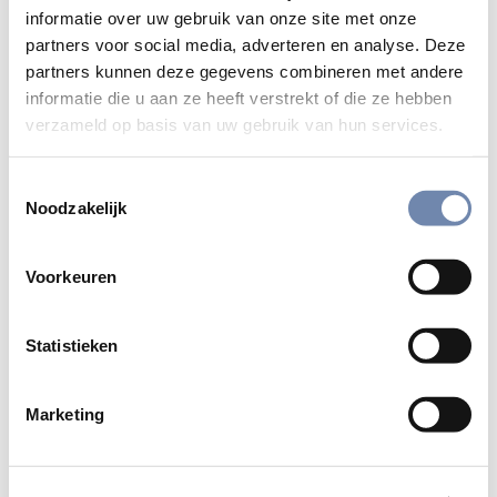
DRONGEN
informatie over uw gebruik van onze site met onze
partners voor social media, adverteren en analyse. Deze
Kom tot jezelf en tot God tijdens onze
partners kunnen deze gegevens combineren met andere
filmretraite. We laten je mediteren aan de
informatie die u aan ze heeft verstrekt of die ze hebben
hand van enkele zorgvuldig geselecteerde
verzameld op basis van uw gebruik van hun services.
films in combinatie met Bijbelteksten.
Toestemmingsselectie
Lees meer
Noodzakelijk
Voorkeuren
Statistieken
Marketing